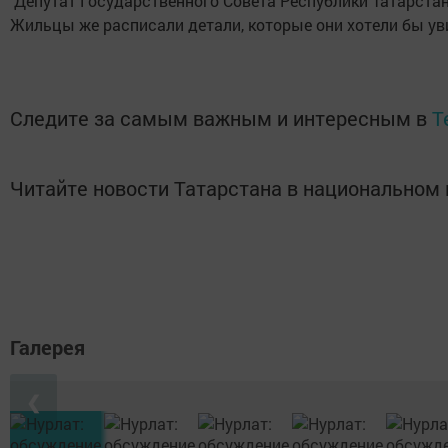
Депутат Государственного Совета Республики Татарстан
Жильцы же расписали детали, которые они хотели бы ув
Следите за самым важным и интересным в
T
Читайте новости Татарстана в национально
Галерея
❮