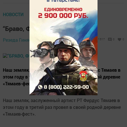
НОВОСТИ
“Браво, Фирдус!”
Резеда Гиняева,
24 июля 2019 - 16:23
1517
0
0
Наш земляк, заслуженный артист РТ Фирдус Тямаев в
этом году в третий раз провел в своей родной деревне
«Тямаев-фест».
Наш земляк, заслуженный артист РТ Фирдус Тямаев в
этом году в третий раз провел в своей родной деревне
«Тямаев-фест».