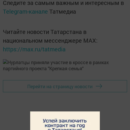
Следите за самым важным и интересным в
Telegram-канале
Татмедиа
Читайте новости Татарстана в
национальном мессенджере MАХ:
https://max.ru/tatmedia
Перейти на страницу новости