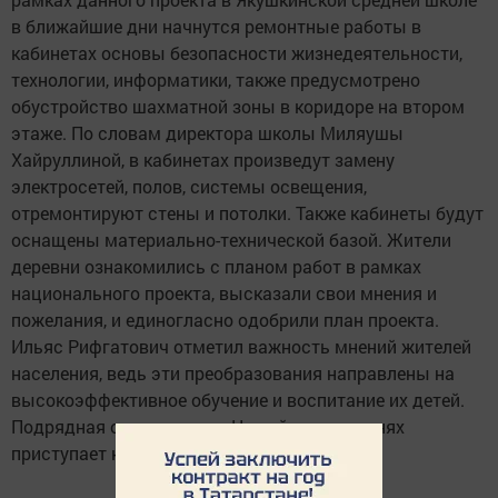
в ближайшие дни начнутся ремонтные работы в
кабинетах основы безопасности жизнедеятельности,
технологии, информатики, также предусмотрено
обустройство шахматной зоны в коридоре на втором
этаже. По словам директора школы Миляушы
Хайруллиной, в кабинетах произведут замену
электросетей, полов, системы освещения,
отремонтируют стены и потолки. Также кабинеты будут
оснащены материально-технической базой. Жители
деревни ознакомились с планом работ в рамках
национального проекта, высказали свои мнения и
пожелания, и единогласно одобрили план проекта.
Ильяс Рифгатович отметил важность мнений жителей
населения, ведь эти преобразования направлены на
высокоэффективное обучение и воспитание их детей.
Подрядная организация «Новый дом» на днях
приступает к реализации проекта.