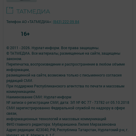
Телефон АО «ТАТМЕДИА»:
(843) 222 09 84
16+
© 2011 - 2026. Нурлат-⁠информ. Все права защищены.
© ТАТМЕДИА. Все материалы, размещенные на сайте, защищены
законом.
Перепечатка, воспроизведение и распространение в любом объеме
информации,
размещенной на сайте, возможна только с письменного согласия
редакций СМИ.
При поддержке Республиканского агентства по печати и массовым
коммуникациям.
Наименование СМИ: Нурлат-⁠информ
№ записи о регистрации СМИ, дата: ЭЛ № ФС 77 -⁠ 73782 от 05.10.2018
СМИ зарегистрированно Федеральной службой по надзору в сфере
связи,
информационных технологий и массовых коммуникаций
ФИО главного редактора: Мубаракшина Лилия Мирзазяновна
Адрес редакции: 423040, РФ, Республика Татарстан, Нурлатский р-н, г.
Нурлат, ул. К. Маркса, д. 1 Г