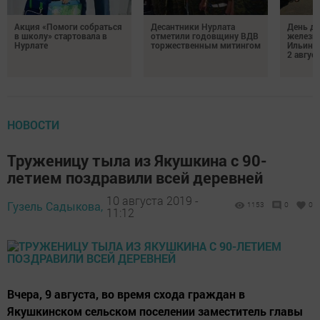
Акция «Помоги собраться
Десантники Нурлата
День де
в школу» стартовала в
отметили годовщину ВДВ
железн
Нурлате
торжественным митингом
Ильин 
2 авгус
НОВОСТИ
Труженицу тыла из Якушкина с 90-
летием поздравили всей деревней
10 августа 2019 -
Гузель Садыкова,
1153
0
0
11:12
Вчера, 9 августа, во время схода граждан в
Якушкинском сельском поселении заместитель главы