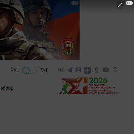
РУС
ТАТ
-обзор