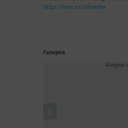
https://max.ru/tatmedia
Галерея
❮