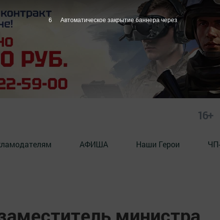
5
Автоматическое закрытие баннера через
16+
кламодателям
АФИША
Наши Герои
ЧП
 заместитель министра