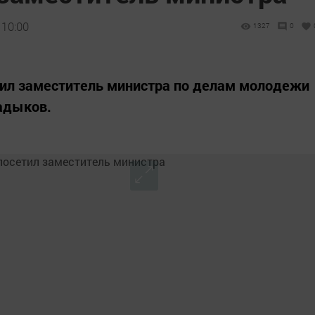
 10:00
1327
0
тил заместитель министра по делам молодежи
адыков.