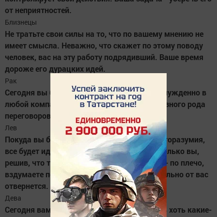
от неприятностей.
Близнецы
Не тратьте свои силы на то, что по вашему мнению не
имеет смысла. Неважно, что скажет по этому поводу
человек, вас на эту работу подрядивший. Ваше время
дороже его дурацких идей.
Рак
Сегодня вы будете чувствовать себя непринужденно в
любой компании. День будет удачен для разного рода
переговоров.
Лев
Покуда вы будете оставаться в рамках благоразумия,
все будет идти как по маслу. Однако, как только вы,
решив, что теперь море - по колено, а горы - по плечо,
вздумаете пойти на риск, Фортуна моментально от вас
отвернется.
Дева
Сегодня вам лучше рискнуть и предпринять хоть какие-