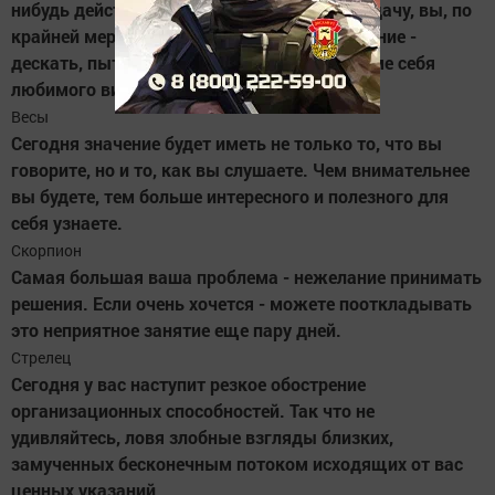
нибудь действия. Даже если потерпите неудачу, вы, по
крайней мере, сможете найти себе оправдание -
дескать, пытался. В противном случае кроме себя
любимого винить будет некого.
Весы
Сегодня значение будет иметь не только то, что вы
говорите, но и то, как вы слушаете. Чем внимательнее
вы будете, тем больше интересного и полезного для
себя узнаете.
Скорпион
Самая большая ваша проблема - нежелание принимать
решения. Если очень хочется - можете пооткладывать
это неприятное занятие еще пару дней.
Стрелец
Сегодня у вас наступит резкое обострение
организационных способностей. Так что не
удивляйтесь, ловя злобные взгляды близких,
замученных бесконечным потоком исходящих от вас
ценных указаний.