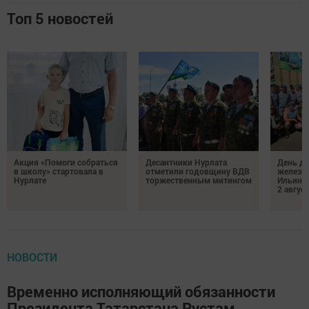
Топ 5 новостей
Акция «Помоги собраться
Десантники Нурлата
День де
в школу» стартовала в
отметили годовщину ВДВ
железн
Нурлате
торжественным митингом
Ильин 
2 авгус
НОВОСТИ
Временно исполняющий обязанности
Президента Татарстана Рустам