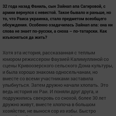
32 года назад Фаниль, сын Зайнап апа Сагировой, с
армии вернулся с невестой. Такое бывало и раньше, но
то, что Раиса украинка, стало предметом всеобщего
обсуждения. Особенно озадачилась Зайнап апа: она ни
слова не знает по-русски, а сноха – по-татарски. Как
изъясняться да жить?
Хотя эта история, рассказанная с теплым
юмором режиссером Фаузией Калимуллиной со
сцены Кривоозерского сельского Дома культуры,
и была хорошо знакома односельчанам, но
вместе со всеми участниками заставила
улыбнуться. Затем дружно начали хлопать. Это
ведь история их Раи. И поняли друг друга, и
подружились свекровь со снохой, более 30 лет
дружно живут, вместе хлопоча в большом
хозяйстве, не вынося сор из избы. Быстро