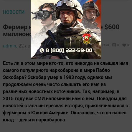
НОВОСТИ
Фермер нашел у себя на участке $600
миллионов. Чьи же это деньги?
admin,
22 августа 2019 - 08:33
2180
0
0
Есть ли в этом мире кто-то, кто никогда не слышал имя
самого популярного наркобарона в мире Пабло
Эскобара? Эскобар умер в 1993 году, однако мы
продолжаем очень часто слышать его имя из
различных новостных источников. Так, например, в
2015 году все СМИ напомнили нам о нем. Поводом для
новостей стала интересная история, приключившаяся с
фермером в Южной Америке. Оказалось, что он нашел
клад – деньги наркобарона.