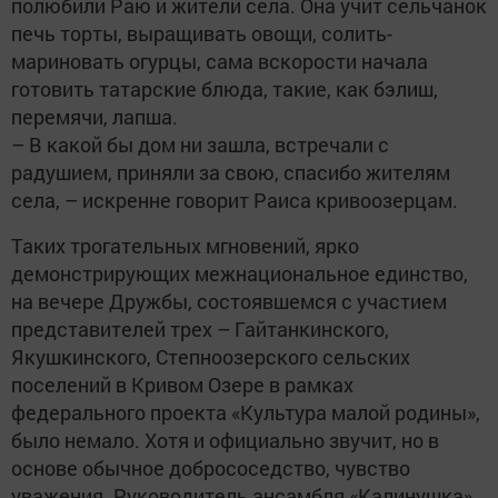
полюбили Раю и жители села. Она учит сельчанок
печь торты, выращивать овощи, солить-
мариновать огурцы, сама вскорости начала
готовить татарские блюда, такие, как бэлиш,
перемячи, лапша.
– В какой бы дом ни зашла, встречали с
радушием, приняли за свою, спасибо жителям
села, – искренне говорит Раиса кривоозерцам.
Таких трогательных мгновений, ярко
демонстрирующих межнациональное единство,
на вечере Дружбы, состоявшемся с участием
представителей трех – Гайтанкинского,
Якушкинского, Степноозерского сельских
поселений в Кривом Озере в рамках
федерального проекта «Культура малой родины»,
было немало. Хотя и официально звучит, но в
основе обычное добрососедство, чувство
уважения. Руководитель ансамбля «Калинушка»