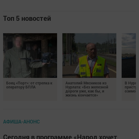
Топ 5 новостей
Боец «Порт»: от стрелка к
Анатолий Мясников из
В Нурла
оператору БПЛА
Нурлата: «Без железной
приступ
дороги уже, как бы, и
озимого
жизнь кончается»
АФИША-АНОНС
Сегодня в программе «Народ хочет