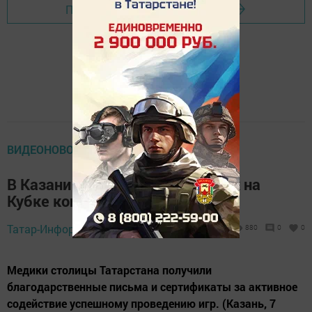
Перейти на страницу новости
ВИДЕОНОВОСТИ ТВ
В Казани наградили работавших на
Кубке конфедераций медиков
Татар-Информ,
7 июля 2017 - 10:33
880
0
0
Медики столицы Татарстана получили
благодарственные письма и сертификаты за активное
содействие успешному проведению игр. (Казань, 7