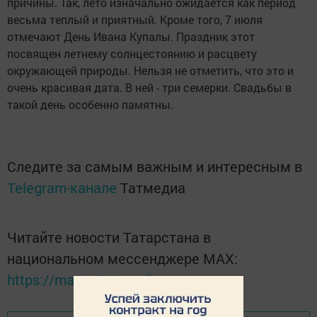
причины. Так, лето изначально ожидается как период
весьма теплый и приятный. Кроме того, 7 июля
отмечают День Ивана Купалы. Праздник этот
посвящен летнему солнцестоянию и расцвету
окружающей природы. Нельзя не отметить, что это и
очень красивая дата. В ней - три семерки. Свадьбы в
такой день особенно памятны.
Следите за самым важным и интересным в
Telegram-канале
Татмедиа
Читайте новости Татарстана в
национальном мессенджере MАХ:
https://max.ru/tatmedia