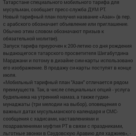
Татарстане специального мобильного тарифа для
мусульман, сообщает пресс-служба ДУМ РТ.
Новый тарифный план получил название «Азан» (в пер.
с арабского обозначает объявление или приглашение.
Обычно этим словом обозначают призыв к
обязательной молитве).
Запуск тарифа приурочен к 200-летию со дня рождения
выдающегося татарского просветителя Шигабутдина
Марджани и потому в дизайне сим-карты использовано
его изображение. В продажу си-карты поступят в конце
июля.
«Мобильный тарифный план "Азан" отличается рядом
преимуществ. Так, в числе специальных опций - услуга
будильника на утренний намаз, а также гудки-
мунаджаты (три мелодии на выбор), оповещения о
важных датах мусульманского календаря и СМС-
сообщения с хадисами, наставлениями и
поздравлениями муфтия РТ в связи с праздниками,
льготные звонки в Саудовскую Аравию для хаджиев», -