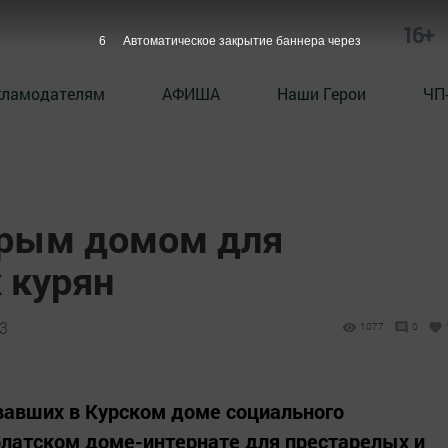
16+
5
Автоматическое закрытие баннера через
кламодателям
АФИША
Наши Герои
ЧП
орым домом для
 курян
33
1077
0
авших в Курском доме социального
рлатском доме-интернате для престарелых и