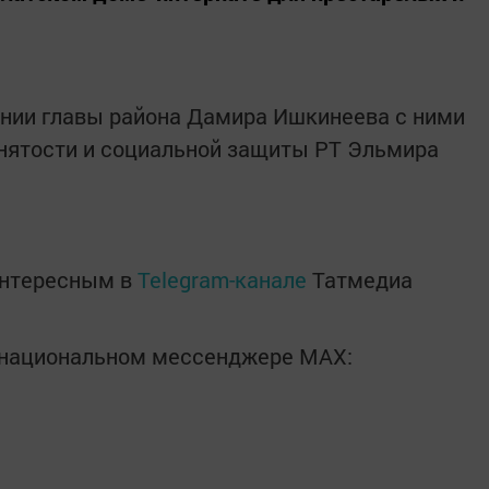
ении главы района Дамира Ишкинеева с ними
анятости и социальной защиты РТ Эльмира
интересным в
Telegram-канале
Татмедиа
в национальном мессенджере MАХ: