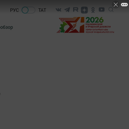
РУС
ТАТ
-обзор
1