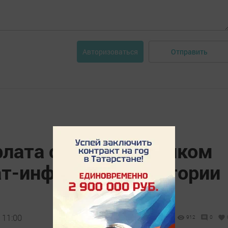
Отправить
Авторизоваться
лата стала участником
т-информ» «Я в истории
 11:00
912
0