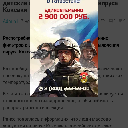
детские сады после выявления вируса
Коксаки
Admin1,
7 ноября 2024 - 08:52
574
0
0
Роспотребнадзор проверит процедуры утренних
фильтров в школах и детских садах после выявления
вируса Коксаки в регионах РФ.
Как сообщает ТАСС, утренние фильтры подразумевают
проверку на наличие признаков заболевания, таких как
температура, кашель, насморк и другие.
Если что-то из этого замечают, то ребенок изолируется
от коллектива до выздоровления, чтобы избежать
распространения инфекции.
Ранее появилась информация, что люди массово
жалуются на вирус Коксаки в российских детских