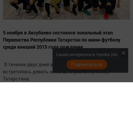
5 ноября в Аксубаево состоялся зональный этап
Первенства Республики Татарстан по мини-футболу
среди юношей 2015 года рождения.
Самое интересное в Yandex Zen
В течение двух дней в захватывающих матчах
Подписаться
встретились девять команд из разных уголков
Татарстана.
В итоге, одержав победу над всеми соперниками,
команда «Факел» стала победителем зонального этапа.
Мы с нетерпением ожидаем начала финальных игр,
которые определят победителя всего Первенства.
Будем болеть за наших спортсменов, пожелаем им
удачи и, конечно, победы!