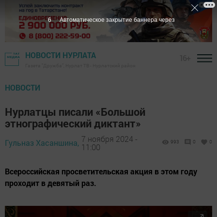
5
Автоматическое закрытие баннера через
НОВОСТИ НУРЛАТА
16+
Газета "Дружба", Нурлат ТВ - Нурлатский район
НОВОСТИ
Нурлатцы писали «Большой
этнографический диктант»
7 ноября 2024 -
Гульназ Хасаншина,
993
0
0
11:00
Всероссийская просветительская акция в этом году
проходит в девятый раз.