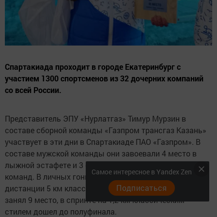
Спартакиада проходит в городе Екатеринбург с
участием 1300 спортсменов из 32 дочерних компаний
со всей России.
Представитель ЭПУ «Нурлатгаз» Тимур Мурзин в
составе сборной команды «Газпром трансгаз Казань»
участвует в эти дни в Спартакиаде ПАО «Газпром». В
составе мужской команды они завоевали 4 место в
лыжной эстафете и 3 общекомандное место из 32
Самое интересное в Yandex Zen
команд. В личных гонках в возрасте 20-34 года на
Подписаться
дистанции 5 км классическим стилем наш земляк
занял 9 место, в спринте на 1,2 км классическим
стилем дошел до полуфинала.