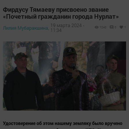
Фирдусу Тямаеву присвоено звание
«Почетный гражданин города Нурлат»
19 марта 2024 -
Лилия Мубаракшина,
1242
0
1
11:34
Удостоверение об этом нашему земляку было вручено