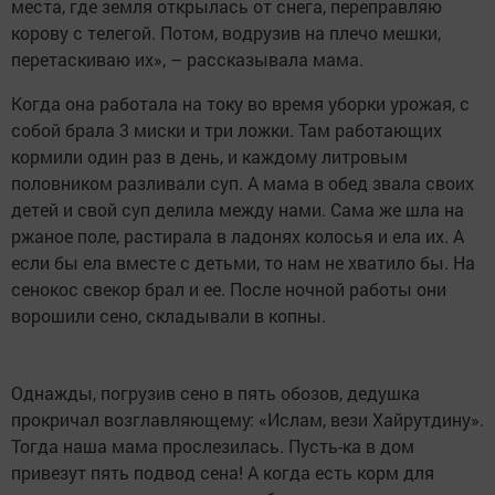
места, где земля открылась от снега, переправляю
корову с телегой. Потом, водрузив на плечо мешки,
перетаскиваю их», – рассказывала мама.
Когда она работала на току во время уборки урожая, с
собой брала 3 миски и три ложки. Там работающих
кормили один раз в день, и каждому литровым
половником разливали суп. А мама в обед звала своих
детей и свой суп делила между нами. Сама же шла на
ржаное поле, растирала в ладонях колосья и ела их. А
если бы ела вместе с детьми, то нам не хватило бы. На
сенокос свекор брал и ее. После ночной работы они
ворошили сено, складывали в копны.
Однажды, погрузив сено в пять обозов, дедушка
прокричал возглавляющему: «Ислам, вези Хайрутдину».
Тогда наша мама прослезилась. Пусть-ка в дом
привезут пять подвод сена! А когда есть корм для