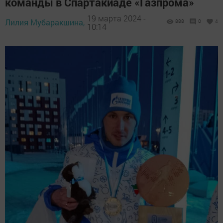
команды в Спартакиаде «Газпрома»
19 марта 2024 -
Лилия Мубаракшина,
888
0
4
10:14