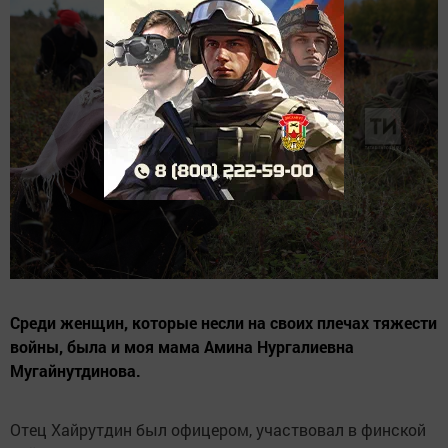
Среди женщин, которые несли на своих плечах тяжести
войны, была и моя мама Амина Нургалиевна
Мугайнутдинова.
Отец Хайрутдин был офицером, участвовал в финской