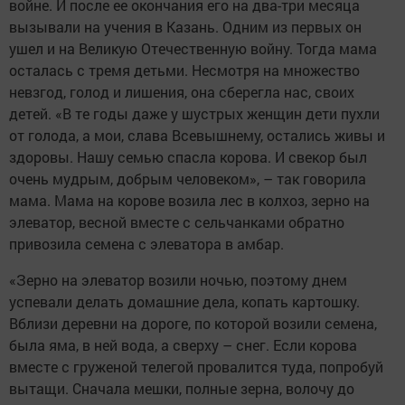
войне. И после ее окончания его на два-три месяца
вызывали на учения в Казань. Одним из первых он
ушел и на Великую Отечественную войну. Тогда мама
осталась с тремя детьми. Несмотря на множество
невзгод, голод и лишения, она сберегла нас, своих
детей. «В те годы даже у шустрых женщин дети пухли
от голода, а мои, слава Всевышнему, остались живы и
здоровы. Нашу семью спасла корова. И свекор был
очень мудрым, добрым человеком», – так говорила
мама. Мама на корове возила лес в колхоз, зерно на
элеватор, весной вместе с сельчанками обратно
привозила семена с элеватора в амбар.
«Зерно на элеватор возили ночью, поэтому днем
успевали делать домашние дела, копать картошку.
Вблизи деревни на дороге, по которой возили семена,
была яма, в ней вода, а сверху – снег. Если корова
вместе с груженой телегой провалится туда, попробуй
вытащи. Сначала мешки, полные зерна, волочу до