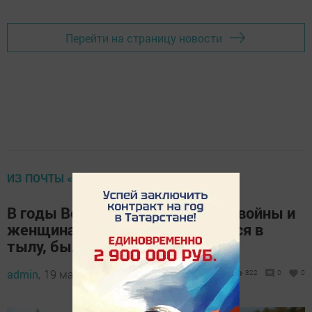
Перейти на страницу новости
ИЗ ПОЧТЫ «ДРУЖБЫ»
В годы Великой Отечественной войны и
женщинам, и детям, оставшимся в
тылу, было очень тяжело
admin,
19 марта 2024 - 11:17
822
0
0