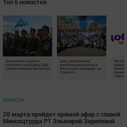
Топ 5 новостей
Десантники Нурлата
День десантников,
Жителе
отметили годовщину ВДВ
железнодорожников и
района
торжественным митингом
Ильин день выпадают на
присоед
2 августа
гумани
«Курск
НОВОСТИ
20 марта пройдет прямой эфир с главой
Минсоцтруда РТ Эльмирой Зариповой