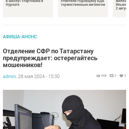
в школу» стартовала в
отметили годовщину ВДВ
железн
Нурлате
торжественным митингом
Ильин 
2 авгус
АФИША-АНОНС
Отделение СФР по Татарстану
предупреждает: остерегайтесь
мошенников!
admin,
28 мая 2024 - 15:30
658
0
0