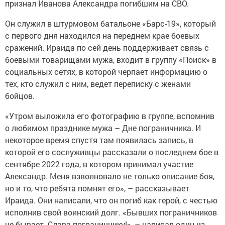
признал Иванова Александра погибшим на СВО.
Он служил в штурмовом батальоне «Барс-19», который
с первого дня находился на переднем крае боевых
сражений. Ираида по сей день поддерживает связь с
боевыми товарищами мужа, входит в группу «Поиск» в
социальных сетях, в которой черпает информацию о
тех, кто служил с ним, ведет переписку с женами
бойцов.
«Утром выложила его фотографию в группе, вспомнив
о любимом празднике мужа – Дне пограничника. И
некоторое время спустя там появилась запись, в
которой его сослуживцы рассказали о последнем бое в
сентябре 2022 года, в котором принимал участие
Александр. Меня взволновало не только описание боя,
но и то, что ребята помнят его», – рассказывает
Ираида. Они написали, что он погиб как герой, с честью
исполнив свой воинский долг. «Бывших пограничников
не бывает. Слава пограничнику!», – написал один из