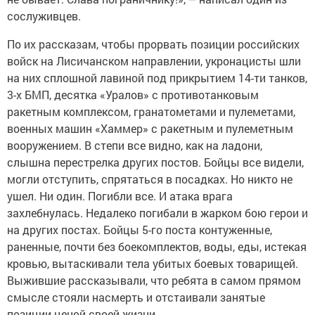
сослуживцев.
По их рассказам, чтобы прорвать позиции российских
войск на Лисичанском направлении, укронацисты шли
на них сплошной лавиной под прикрытием 14-ти танков,
3-х БМП, десятка «Уралов» с противотанковым
ракетным комплексом, гранатометами и пулеметами,
военных машин «Хаммер» с ракетным и пулеметным
вооружением. В степи все видно, как на ладони,
слышна перестрелка других постов. Бойцы все видели,
могли отступить, спрятаться в посадках. Но никто не
ушел. Ни один. Погибли все. И атака врага
захлебнулась. Недалеко погибали в жарком бою герои и
на других постах. Бойцы 5-го поста контуженные,
раненные, почти без боекомплектов, воды, еды, истекая
кровью, вытаскивали тела убитых боевых товарищей.
Выжившие рассказывали, что ребята в самом прямом
смысле стояли насмерть и отстаивали занятые
позиции ценой своей жизни.