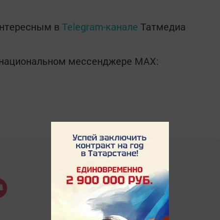
интересным в
Telegram-канале
Татмедиа
в национальном мессенджере MАХ: