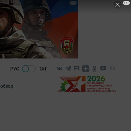
РУС
ТАТ
-обзор