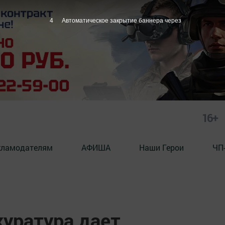
3
Автоматическое закрытие баннера через
16+
кламодателям
АФИША
Наши Герои
ЧП
куратура дает