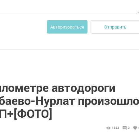
Отправить
Авторизоваться
илометре автодороги
баево-Нурлат произошл
П+[ФОТО]
1883
0