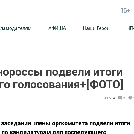
16+
кламодателям
АФИША
Наши Герои
ЧП
нороссы подвели итоги
го голосования+[ФОТО]
972
0
м заседании члены оргкомитета подвели итоги
я по кандидатурам для последующего