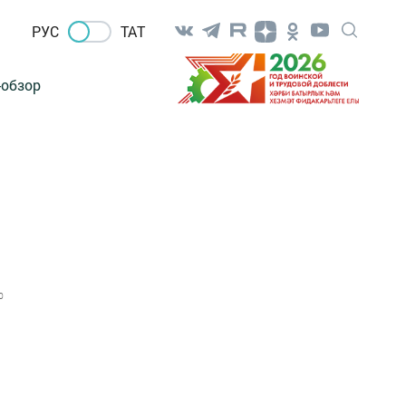
РУС
ТАТ
-обзор
0