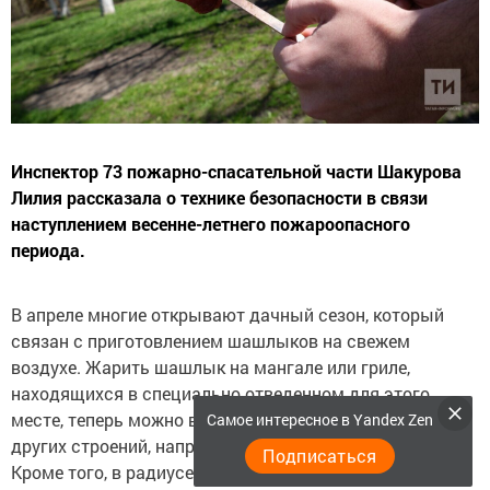
Инспектор 73 пожарно-спасательной части Шакурова
Лилия рассказала о технике безопасности в связи
наступлением весенне-летнего пожароопасного
периода.
В апреле многие открывают дачный сезон, который
связан с приготовлением шашлыков на свежем
воздухе. Жарить шашлык на мангале или гриле,
находящихся в специально отведенном для этого
месте, теперь можно в 5 и более метрах от дома и
Самое интересное в Yandex Zen
других строений, например, хозяйственных построек.
Подписаться
Кроме того, в радиусе двух метров от огня не должно