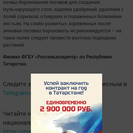
почвы боронования посевов для создания
мульчирующего слоя, заделки удобрений, удаления с
полей сорняков, отмерших и пораженных болезнями
листьев. На слабо развитых, изреженных после
зимовки посевах бороновать не рекомендуется – на
таких полях следует провести азотную подкормку
растений.
Филиал ФГБУ «Россельхозцентр» по Республике
Татарстан.
Следите за самым важным и интересным в
Telegram-канале
Татмедиа
Читайте новости Татарстана в
национальном мессенджере MАХ:
https://max.ru/tatmedia