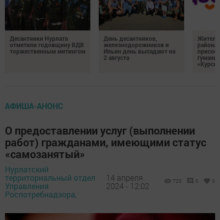
Десантники Нурлата
День десантников,
Жителе
отметили годовщину ВДВ
железнодорожников и
района
торжественным митингом
Ильин день выпадают на
присоед
2 августа
гумани
«Курск
АФИША-АНОНС
О предоставлении услуг (выполнении
работ) гражданами, имеющими статус
«самозанятый»
Нурлатский
территориальный отдел
14 апреля
720
0
0
Управления
2024 - 12:02
Роспотребнадзора,