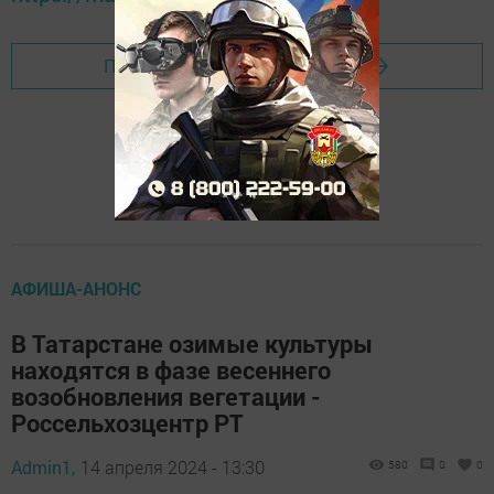
Перейти на страницу новости
АФИША-АНОНС
В Татарстане озимые культуры
находятся в фазе весеннего
возобновления вегетации -
Россельхозцентр РТ
Admin1,
14 апреля 2024 - 13:30
580
0
0