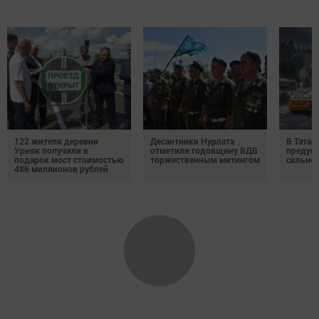
122 жителя деревни
Десантники Нурлата
В Татар
Урняк получили в
отметили годовщину ВДВ
предуп
подарок мост стоимостью
торжественным митингом
сильно
486 миллионов рублей