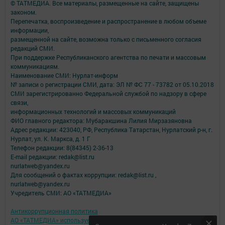
© ТАТМЕДИА. Все материалы, размещенные на сайте, защищены
законом.
Перепечатка, воспроизведение и распространение в любом объеме
информации,
размещенной на сайте, возможна только с письменного согласия
редакций СМИ.
При поддержке Республиканского агентства по печати и массовым
коммуникациям.
Наименование СМИ: Нурлат-⁠информ
№ записи о регистрации СМИ, дата: ЭЛ № ФС 77 -⁠ 73782 от 05.10.2018
СМИ зарегистрированно Федеральной службой по надзору в сфере
связи,
информационных технологий и массовых коммуникаций
ФИО главного редактора: Мубаракшина Лилия Мирзазяновна
Адрес редакции: 423040, РФ, Республика Татарстан, Нурлатский р-н, г.
Нурлат, ул. К. Маркса, д. 1 Г
Телефон редакции: 8(84345) 2-36-13
E-mail редакции: redak@list.ru
nurlatweb@yandex.ru
Для сообщений о фактах коррупции: redak@list.ru ,
nurlatweb@yandex.ru
Учредитель СМИ: АО «ТАТМЕДИА»
Антикоррупционная политика
АО «ТАТМЕДИА» использует «cookie»
для персонализации сервисов и