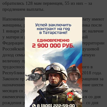
обратились 128 мам первенцев, 55 из них – за
продлением выплаты.
Напоминаем, право на ежемесячную выплату имеют
женщины, родившие (усыновившие) ребенка после
1 января 2018 года. Обязательные условия: наличие
у матери и ребенка гражданства Российской
Федерации и постоянное проживание на территории
Российской Федерации. При этом среднедушевой
доход семьи не должен превышать 1,5-кратную
величину прожиточного минимума
трудоспособного населения, установленного в
Республике Татарстан за второй квартал 2018 года.
Законом предусмотрена возможность обращения за
назначением ежемесячной выплаты в течение шести
месяцев со дня рождения ребенка, при этом
ежемесячная выплата будет осуществляться со дня
рождения ребенка. В остальных случаях – со дня