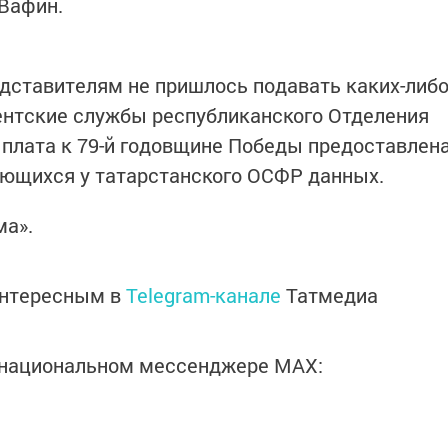
Вафин.
едставителям не пришлось подавать каких-либ
ентские службы республиканского Отделения
плата к 79-й годовщине Победы предоставлен
еющихся у татарстанского ОСФР данных.
ма».
интересным в
Telegram-канале
Татмедиа
в национальном мессенджере MАХ: