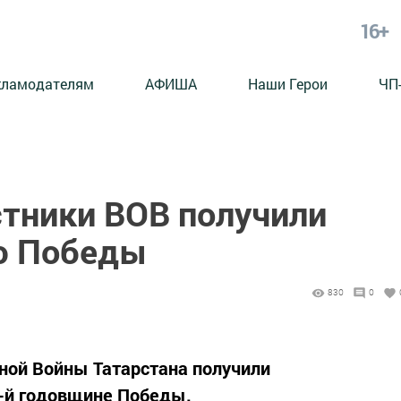
16+
кламодателям
АФИША
Наши Герои
ЧП
стники ВОВ получили
ю Победы
830
0
ной Войны Татарстана получили
-й годовщине Победы.