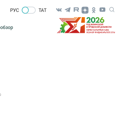
РУС
ТАТ
-обзор
0