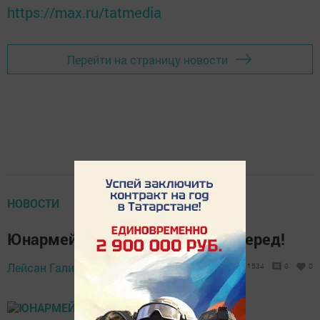
https://max.ru/tatmedia
Перейти на страницу новости
НОВОСТИ
Юнармейцы Нурлата, только вперед!
16 сентября 2019 -
Лейсан Галиева,
1534
0
0
09:36