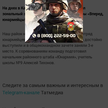
На днях в Казани в центре «Патриот» прошел
зональный этап военно-патриотической игры «Вперед,
юнармейцы!».
Наш район на соревнованиях представлял отряд
юнармейцев Нурлатской школы №9. Ребята достойно
выступили и в общекомандном зачете заняли 3-е
место. К соревнованиям команду подготовил
начальник районного штаба «Юнармия», учитель
школы №9 Алексей Тихонов.
Следите за самым важным и интересным в
Telegram-канале
Татмедиа