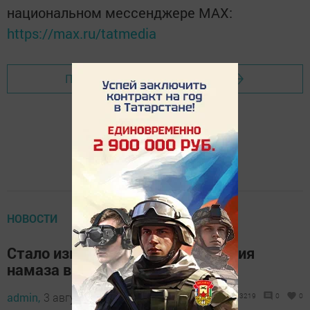
национальном мессенджере MАХ:
https://max.ru/tatmedia
Перейти на страницу новости
НОВОСТИ
Стало известно время проведения
намаза в Курбан-байрам
admin,
3 августа 2019 - 08:42
3219
0
0