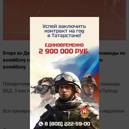
Вчера во Дворце спорта «Тулпар» мужские команды по
волейболу соревновались за Кубок района по
волейболу.
Победителем стала команда НГДУ. 2 место - команда
ВБД. 3 место - команда СШ.им.Г.С.Хусаинова/Тулпар.
Все призеры были награждены грамотами и медалями.