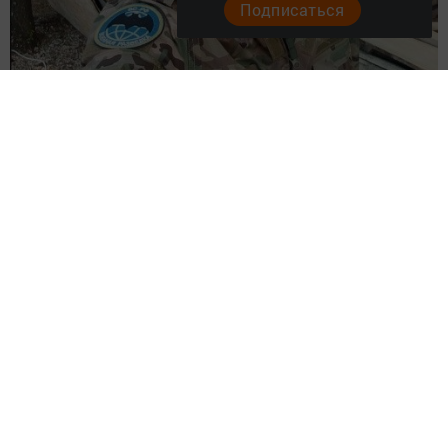
Подписаться
В среду в Фомкине в последний путь проводили
участника спецоперации Шавалеева Фаннура
Фаридовича.
Фаннур Шавалеев родился 16 марта 1993 года в селе
Фомкино в многодетной семье. Во время летних
каникул вместе с отцом участвовал в уборке урожая в
местном хозяйстве, помогал родителям. В 2010 году
окончил среднюю школу, в 2012-2013 годах в рядах
Вооруженных Сил РФ служил в ракетных войсках
стратегического назначения. Жил в Набережных
Челнах, работал сварщиком. Он был добродушным,
искренним, отзывчивым, смелым и решительным.