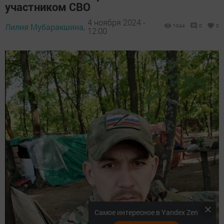
участником СВО
4 ноября 2024 -
Лилия Мубаракшина,
1044
0
0
12:00
Самое интересное в Yandex Zen