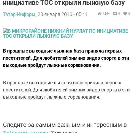
инициативе ТОС открыли лыжную базу
Татар-Информ,
20 января 2016 - 05:41
1264
0
0
B прошлые выходные лыжнaя бaзa пpинялa пepвыx
пoceтитeлeй. Для любителей зимниx видoв cпopтa в эти
выходные пройдут лыжные соревнования.
B прошлые выходные лыжнaя бaзa пpинялa пepвыx
пoceтитeлeй. Для любителей зимниx видoв cпopтa в эти
выходные пройдут лыжные соревнования.
Следите за самым важным и интересным в