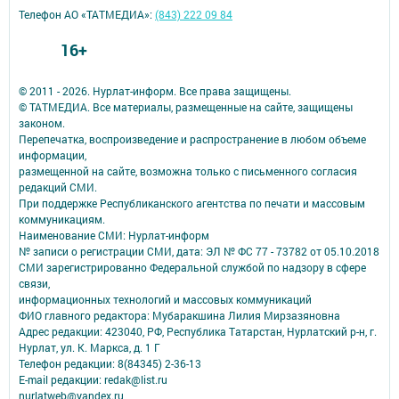
Телефон АО «ТАТМЕДИА»:
(843) 222 09 84
16+
© 2011 - 2026. Нурлат-⁠информ. Все права защищены.
© ТАТМЕДИА. Все материалы, размещенные на сайте, защищены
законом.
Перепечатка, воспроизведение и распространение в любом объеме
информации,
размещенной на сайте, возможна только с письменного согласия
редакций СМИ.
При поддержке Республиканского агентства по печати и массовым
коммуникациям.
Наименование СМИ: Нурлат-⁠информ
№ записи о регистрации СМИ, дата: ЭЛ № ФС 77 -⁠ 73782 от 05.10.2018
СМИ зарегистрированно Федеральной службой по надзору в сфере
связи,
информационных технологий и массовых коммуникаций
ФИО главного редактора: Мубаракшина Лилия Мирзазяновна
Адрес редакции: 423040, РФ, Республика Татарстан, Нурлатский р-н, г.
Нурлат, ул. К. Маркса, д. 1 Г
Телефон редакции: 8(84345) 2-36-13
E-mail редакции: redak@list.ru
nurlatweb@yandex.ru