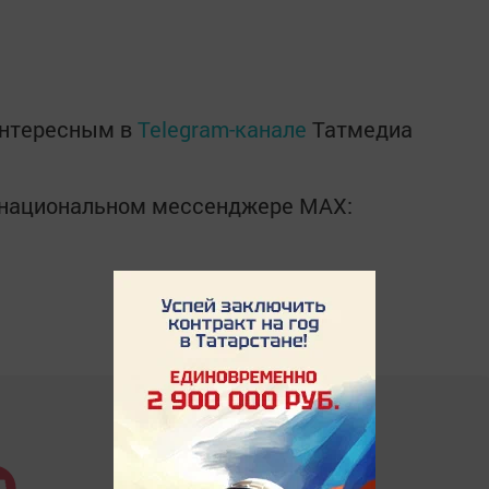
интересным в
Telegram-канале
Татмедиа
в национальном мессенджере MАХ: