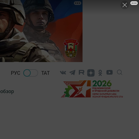
РУС
ТАТ
-обзор