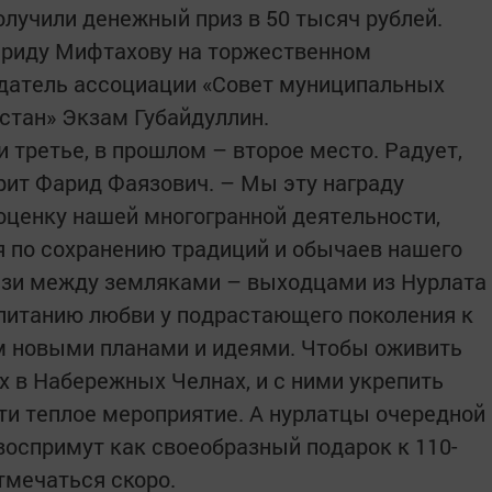
лучили денежный приз в 50 тысяч рублей.
риду Мифтахову на торжественном
едатель ассоциации «Совет муниципальных
стан» Экзам Губайдуллин.
и третье, в прошлом – второе место. Радует,
орит Фарид Фаязович. – Мы эту награду
ценку нашей многогранной деятельности,
ся по сохранению традиций и обычаев нашего
язи между земляками – выходцами из Нурлата
питанию любви у подрастающего поколения к
м новыми планами и идеями. Чтобы оживить
 в Набережных Челнах, и с ними укрепить
сти теплое мероприятие. А нурлатцы очередной
воспримут как своеобразный подарок к 110-
отмечаться скоро.