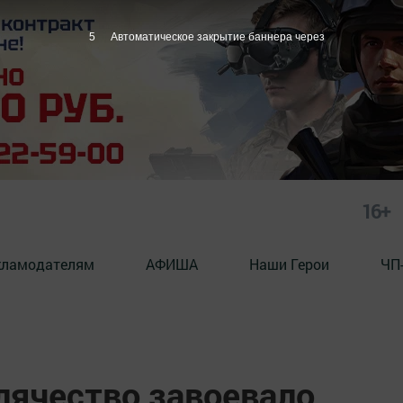
4
Автоматическое закрытие баннера через
16+
кламодателям
АФИША
Наши Герои
ЧП
лячество завоевало