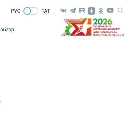
РУС
ТАТ
-обзор
0