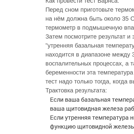
Как провести тест Барнса:
Перед сном приготовьте термом
на нём должна быть около 35 С
термометр в подмышечную впад
Затем посмотрите результат и з
"утренняя базальная температ
находится в диапазоне между 3
воспалительных процессах, а 
беременности эта температура
тест надо только тогда, когда 
Трактовка результата:
Если ваша базальная температ
ваша щитовидная железа раб
Если утренняя температура н
функцию щитовидной железы (