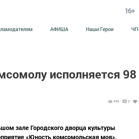
16+
кламодателям
АФИША
Наши Герои
ЧП
мсомолу исполняется 98
659
0
льшом зале Городского дворца культуры
оприятие «Юность комсомольская моя».