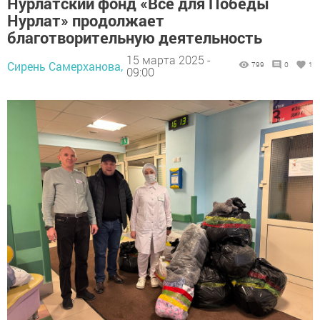
Нурлатский фонд «Все для Победы
Нурлат» продолжает
благотворительную деятельность
15 марта 2025 -
Сирень Самерханова,
799
0
1
09:00