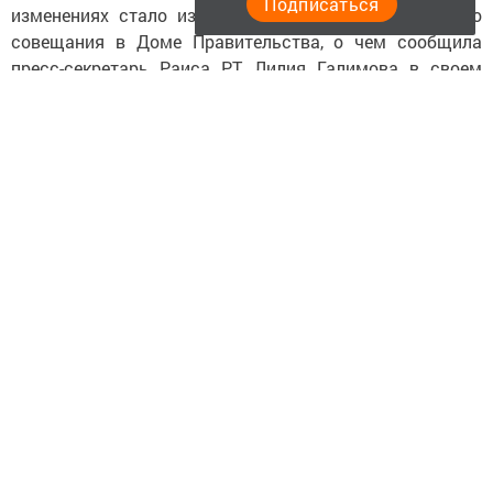
Подписаться
изменениях стало известно в ходе республиканского
совещания в Доме Правительства, о чем сообщила
пресс-секретарь Раиса РТ Лилия Галимова в своем
Telegram-канале
.
Марат Гатин, уроженец Арска, родился 25 сентября
1976 года. Он получил образование в престижном
каирском университете «Аль-Азхар», где изучал
арабский язык и основы ислама, а также окончил
Казанский государственный педагогический
университет по специальности «Филология».
Карьерный путь Гатина начался в Департаменте
внешних связей Президента Татарстана, где он занимал
должность главного советника по странам Азии и
Африки. С 2010 года он возглавлял Управление
Президента РТ по взаимодействию с религиозными
объединениями.