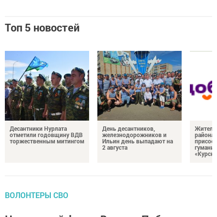
Топ 5 новостей
Десантники Нурлата
День десантников,
Жителе
отметили годовщину ВДВ
железнодорожников и
района
торжественным митингом
Ильин день выпадают на
присоед
2 августа
гумани
«Курск
ВОЛОНТЕРЫ СВО