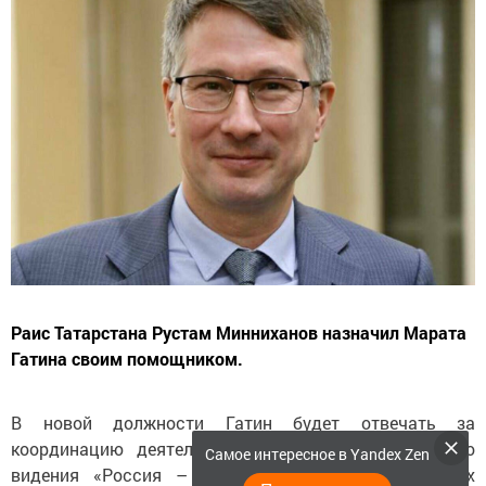
Раис Татарстана Рустам Минниханов назначил Марата
Гатина своим помощником.
В новой должности Гатин будет отвечать за
координацию деятельности Группы стратегического
Самое интересное в Yandex Zen
видения «Россия – Исламский мир». О кадровых