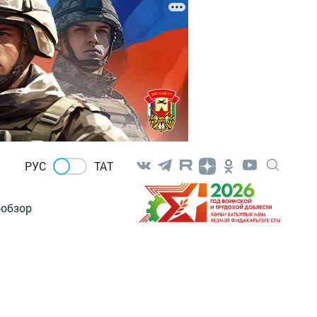
РУС
ТАТ
-обзор