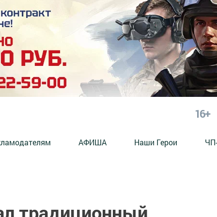
16+
кламодателям
АФИША
Наши Герои
ЧП
ал традиционный