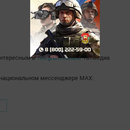
интересным в
Telegram-канале
Татмедиа
в национальном мессенджере MАХ: