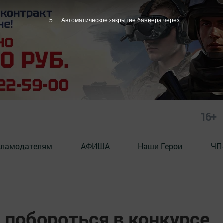
4
Автоматическое закрытие баннера через
16+
кламодателям
АФИША
Наши Герои
ЧП
 побороться в конкурсе