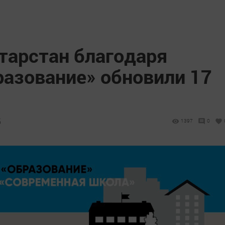
тарстан благодаря
разование» обновили 17
5
1397
0