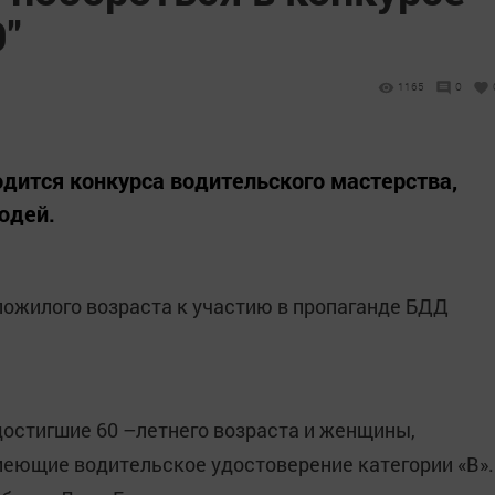
"
1165
0
одится конкурса водительского мастерства,
юдей.
пожилого возраста к участию в пропаганде БДД
достигшие 60 –летнего возраста и женщины,
имеющие водительское удостоверение категории «B».