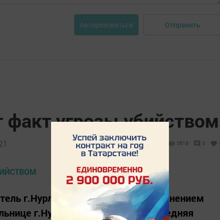
Отправить
Авторизоваться
т факт угрозы убийством
21
3618
0
тель г.Нурлат гр.Ф. 1978 г.р. с применением
нице г.Нурлат гр.С. 1955 г.р., последняя