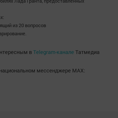
билях Лада Гранта, предоставленных
х:
ящий из 20 вопросов
врирование.
интересным в
Telegram-канале
Татмедиа
в национальном мессенджере MАХ: