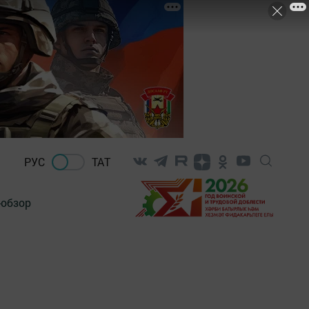
РУС
ТАТ
-обзор