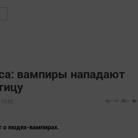
са: вампиры нападают
тицу
 10:52
1136
0
т о людях-вампирах.