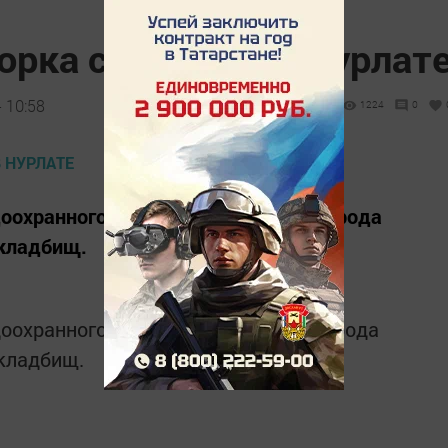
орка страны» - в Нурлат
 10:58
1224
0
доохранного мероприятия жители города
 кладбищ.
доохранного мероприятия жители города
 кладбищ.