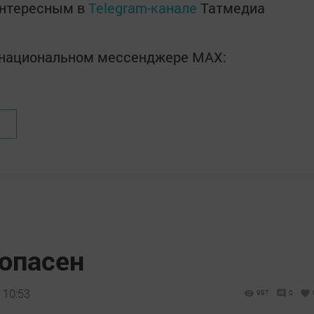
интересным в
Telegram-канале
Татмедиа
в национальном мессенджере MАХ:
зопасен
 10:53
997
0