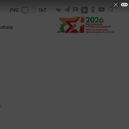
РУС
ТАТ
-обзор
0