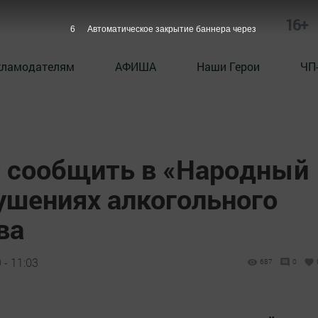
16+
5
Автоматическое закрытие баннера через
кламодателям
АФИША
Наши Герои
ЧП
 сообщить в «Народный
ушениях алкогольного
ва
 - 11:03
687
0