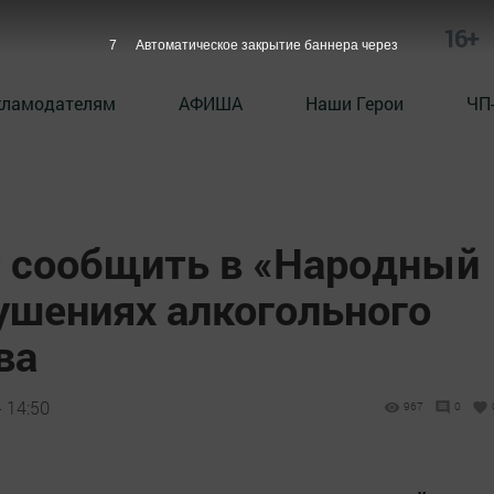
16+
6
Автоматическое закрытие баннера через
кламодателям
АФИША
Наши Герои
ЧП
 сообщить в «Народный
ушениях алкогольного
ва
 14:50
967
0