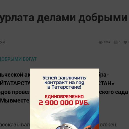
урлата делами добрыми
:38
1369
0
ьческой акции «Осенняя неделя добра-
РЫЙТАТАРСТАН #МӘРХӘМӘТЛЕТАТАРСТАН»
дов провели для воспитанников детского сада
#Мывместе #Безбергә.
ассказывали о дружбе, о том, каким должен