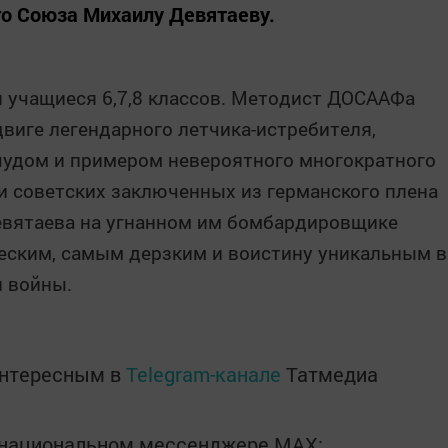
о Союза Михаилу Девятаеву.
 учащиеся 6,7,8 классов. Методист ДОСААФа
двиге легендарного летчика-истребителя,
чудом и примером невероятного многократного
ти советских заключенных из германского плена
вятаева на угнанном им бомбардировщике
еским, самым дерзким и воистину уникальным в
й войны.
интересным в
Telegram-канале
Татмедиа
в национальном мессенджере MАХ: