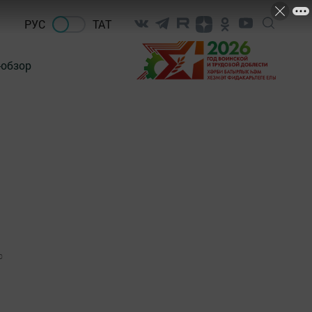
РУС
ТАТ
-обзор
0