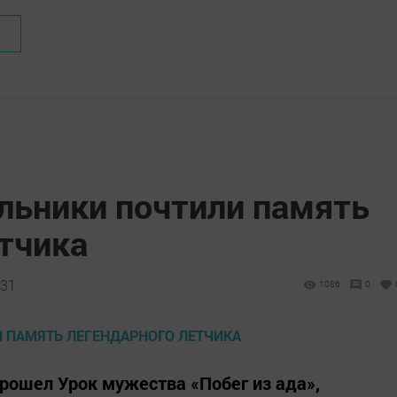
льники почтили память
етчика
:31
1086
0
рошел Урок мужества «Побег из ада»,