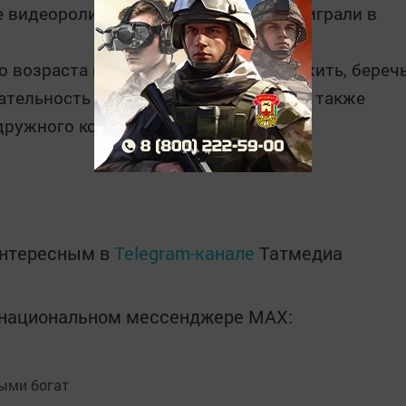
 видеоролики о дружбе, пели песни, играли в
го возраста искать друзей, уметь дружить, береч
ельность и уважение друг к другу, а также
ружного коллектива.
интересным в
Telegram-канале
Татмедиа
в национальном мессенджере MАХ: