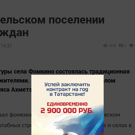
ельском поселении
аждан
 14:31
1318
0
льтуры села Фомкино состоялась традиционная
 жителями. Встреча прошла под началом
яса Ахметзянова.
казал фомкинцам о социально-экономическом
табных строительных работах в городе и селах в