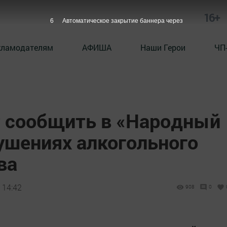
16+
5
Автоматическое закрытие баннера через
кламодателям
АФИША
Наши Герои
ЧП
 сообщить в «Народный
ушениях алкогольного
ва
 14:42
908
0