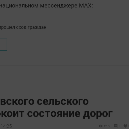
в национальном мессенджере MАХ:
вского сельского
коит состояние дорог
 14:25
1272
0