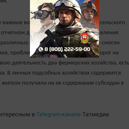
мм.
е важные вопросы, касающиеся жизни сельского
 отчетном докладе глава сельского поселения
различных программ здесь полностью смогли
ия, проблемным остается состояние дорог на
свою деятельность два фермерских хозяйства, ест
а. В личных подсобных хозяйствах содержится
х жители получили на их содержание субсидии в
интересным в
Telegram-канале
Татмедиа