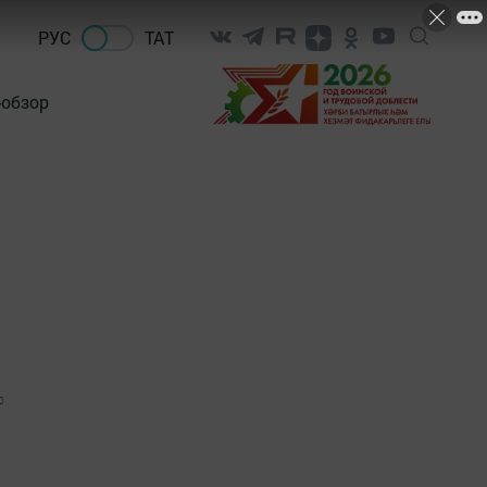
РУС
ТАТ
-обзор
0