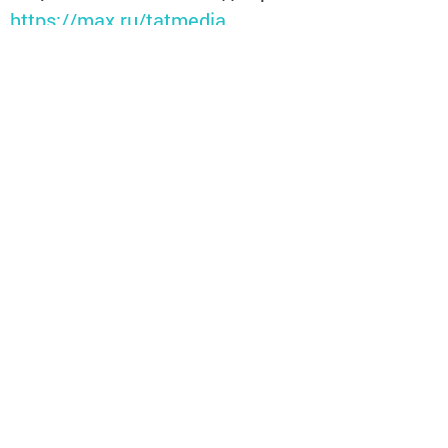
https://max.ru/tatmedia
Перейти на страницу новости