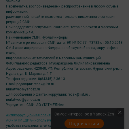
законом.
Перепечатка, воспроизведение и распространение в любом объеме
информации,
размещенной на сайте, возможна только с письменного согласия
редакций СМИ.
При поддержке Республиканского агентства по печати и массовым
коммуникациям.
Наименование СМИ: Нурлат-⁠информ
№ записи о регистрации СМИ, дата: ЭЛ № ФС 77 -⁠ 73782 от 05.10.2018
СМИ зарегистрированно Федеральной службой по надзору в сфере
связи,
информационных технологий и массовых коммуникаций
ФИО главного редактора: Мубаракшина Лилия Мирзазяновна
Адрес редакции: 423040, РФ, Республика Татарстан, Нурлатский р-н, г.
Нурлат, ул. К. Маркса, д. 1 Г
Телефон редакции: 8(84345) 2-36-13
E-mail редакции: redak@list.ru
nurlatweb@yandex.ru
Для сообщений о фактах коррупции: redak@list.ru ,
nurlatweb@yandex.ru
Учредитель СМИ: АО «ТАТМЕДИА»
Самое интересное в Yandex Zen
Антикоррупционная политика
АО «ТАТМЕДИА» использует «cookie»
для персонализации сервисов и
Подписаться
удобства пользователей сайтом.