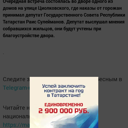
Очередная встреча состоялась во дворе одного из
домов на улице Циолковского, где наказы от горожан
принимал депутат Государственного Совета Республики
Татарстан Раис Сулейманов. Депутат выслушал мнения
собравшихся жильцов, они будут учтены при
благоустройстве двора.
.
Следите за самым важным и интересным в
Telegram-канале
Татмедиа
Читайте новости Татарстана в
национальном мессенджере MАХ:
https://max.ru/tatmedia