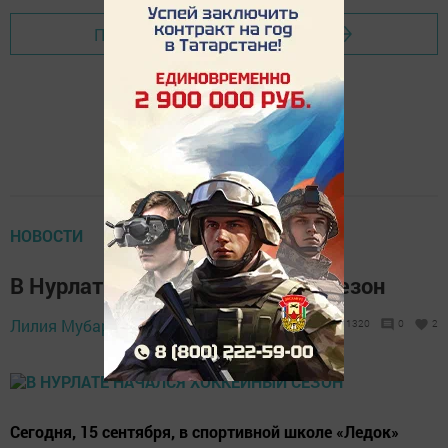
Перейти на страницу новости
НОВОСТИ
В Нурлате начался хоккейный сезон
15 сентября 2019 -
Лилия Мубаракшина,
1320
0
2
18:23
Сегодня, 15 сентября, в спортивной школе «Ледок»