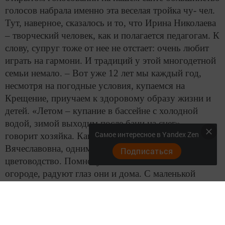
голосов набрала именно эта веселая тройка чу- чел.
Тут, наверное, сказалось и то, что Ирина Николаева
– творческий человек, как и полагается педагогам. К
слову, супруг тоже от нее не отстает: очень любит
играть на гармони. И традиций у этой многодетной
семьи немало. – Вот уже 12 лет мы каждый год,
несмотря на погодные условия, купаемся на
Крещение, приучаем к здоровому образу жизни и
детей. «Летом – купание в бассейне с холодной
водой, зимой выходим после бани на снег», –
Самое интересное в Yandex Zen
говорит хозяйка. Как признается Ирина
Вячеславовна, одним из любимых занятий у нее –
Подписаться
цветоводство. Помногу она их высаживает и в
огороде, радуют глаз они и дома. С маленькой
ноткой грусти вспомнила она и еще об одном своем
увлечении: «Очень люблю рукоделие, раньше и
вязала, и вышивала, а теперь времени не хватает».
Николаевы содержат домашнюю птицу, кроликов.