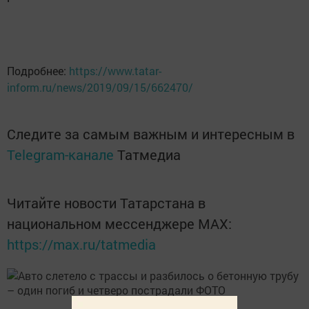
Подробнее:
https://www.tatar-
inform.ru/news/2019/09/15/662470/
Следите за самым важным и интересным в
Telegram-канале
Татмедиа
Читайте новости Татарстана в
национальном мессенджере MАХ:
https://max.ru/tatmedia