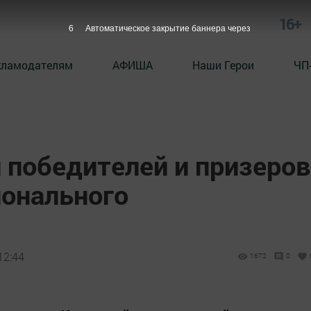
16+
5
Автоматическое закрытие баннера через
кламодателям
АФИША
Наши Герои
ЧП
 победителей и призеров
ионального
12:44
1672
0