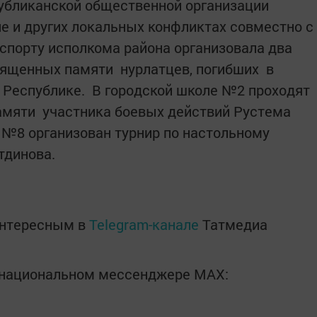
убликанской общественной организации
е и других локальных конфликтах совместно с
спорту исполкома района организовала два
вященных памяти нурлатцев, погибших в
 Республике. В городской школе №2 проходят
амяти участника боевых действий Рустема
е №8 организован турнир по настольному
тдинова.
интересным в
Telegram-канале
Татмедиа
в национальном мессенджере MАХ: