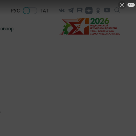
РУС
ТАТ
-обзор
0