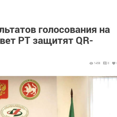
льтатов голосования на
овет РТ защитят QR-
1458
0