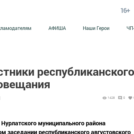
16+
кламодателям
АФИША
Наши Герои
ЧП
стники республиканског
совещания
1
1428
0
я Нурлатского муниципального района
ом заседании республиканского августовского