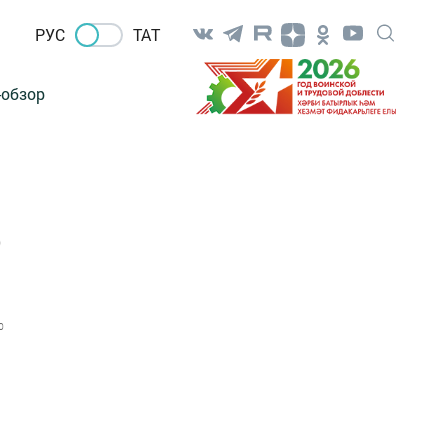
РУС
ТАТ
-обзор
о
0