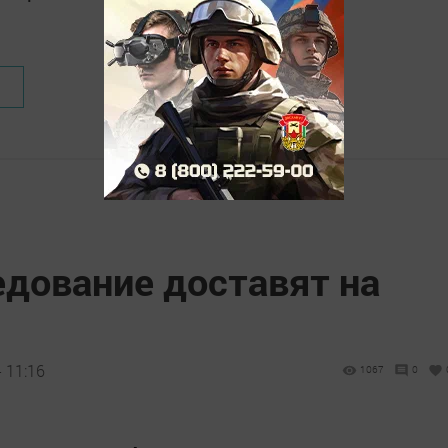
едование доставят на
 11:16
1067
0