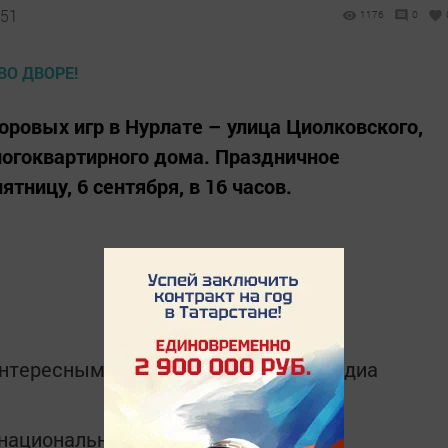
:51
1176
0
ровых игр в Нурлате – улица Циолковского,
ногоквартирного дома. Праздничное
тницу, 6 сентября, в 16 часов.
интересным в
Telegram-канале
Татмедиа
в национальном мессенджере MАХ: