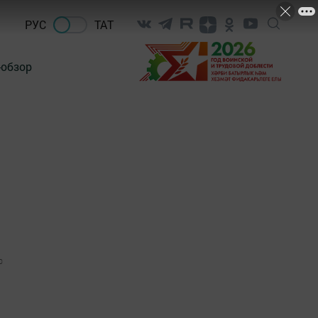
РУС
ТАТ
-обзор
0