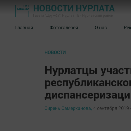
НОВОСТИ НУРЛАТА
Газета "Дружба", Нурлат ТВ - Нурлатский район
Главная
Фотогалерея
О нас
Ре
НОВОСТИ
Нурлатцы участ
республиканско
диспансеризаци
Сирень Самерханова,
4 сентября 2019 -