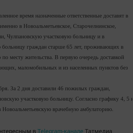
вленное время назначенные ответственные доставят в
 именно в Новоальметьевское, Старочелнинское,
и, Чулпановскую участковую больницу и в
больницу граждан старше 65 лет, проживающих в
о по месту жительства. В первую очередь доставкой
ающих, маломобильных и из населенных пунктов без
ября. За 2 дня доставили 46 пожилых граждан,
овскую участковую больницу. Согласно графику 4, 5 
 в Новоальметьевскую врачебную амбулаторию.
интересным в
Telegram-канале
Татмедиа