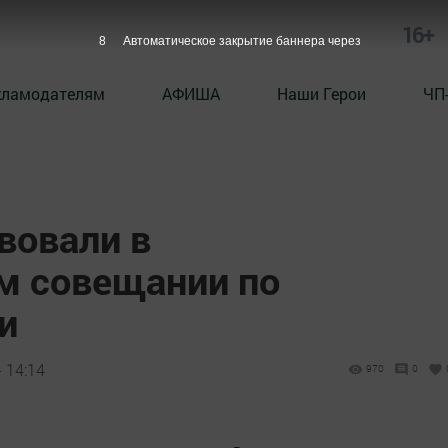
16+
7
Автоматическое закрытие баннера через
кламодателям
АФИША
Наши Герои
ЧП
вовали в
м совещании по
и
 14:14
970
0