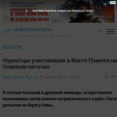
4
Автоматическое закрытие баннера через
НОВОСТИ НУРЛАТА
16+
Газета "Дружба", Нурлат ТВ - Нурлатский район
НОВОСТИ
Нурлатцы участвовали в Вахте Памяти н
Невском пятачке
Маргарита Литта,
21 июля 2019 - 10:07
1103
В составе большой и дружной команды татарстанских
поисковиков актив военно-патриотического клуба «Леге
раскопки на берегу Невы.