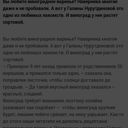
Вы любите виноградное варенье? Наверняка многие
даже и не пробовали. А вот у Галины Нурутдиновой это
одно из любимых лакомств. И виноград у нее растет
сортовой.
Вы любите виноградное варенье? Наверняка многие
даже и не пробовали. А вот у Галины Нурутдиновой это
одно из любимых лакомств. И виноград у нее растет
сортовой.
– Примерно 9 лет назад привезла от родственников 20
корешков, а прижился только один, – сказала она,
поправляя листочки, чтобы солнце доставало до
гроздьев. – Да такой вкусный виноград оказался –
красный, сладкий.
Виноград требует внимания, поэтому хозяйка
ухаживает как подобает – чтобы виноград крупнее
будет, лишние побеги срезает, на зиму укрывает. Как-то
до этого наши читатели не делились рецептами
виноградного варенья. Поэтому мы попросили Галину