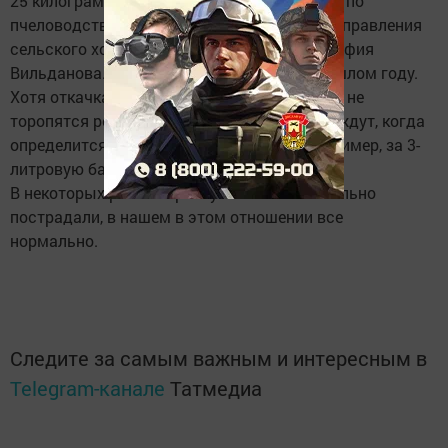
25 килограммов меда, – сказала инспектор по
пчеловодству и аквакультурам районного управления
сельского хозяйства и продовольствия Альфия
Вильданова. – Это чуть меньше, чем в прошлом году.
Хотя откачка меда началась, но пчеловоды не
торопятся реализовать свой мед, говорят, ждут, когда
определится цена на него. В соцсетях, например, за 3-
литровую банку просят 1500 рублей.
В некоторых районах республики пасеки сильно
пострадали, в нашем в этом отношении все
нормально.
Следите за самым важным и интересным в
Telegram-канале
Татмедиа