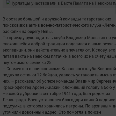
В составе большой и дружной команды татарстанских
поисковиков актив военно-патриотического клуба «Леген
раскопки на берегу Невы.
По приезду руководитель клуба Владимир Малыгин по у
сложившейся доброй традиции поделился с нами резул
экспедиции, они действительно впечатляют. К слову, это
пятая вахта на Невском пятачке, а всего их на счету наш
неутомимого земляка 28.
– Совместно с поисковиками Казанского клуба Воинско
подняли останки 12 бойцов, удалось установить имена п
них, – рассказал об успехе команды Владимир Сергеевич
Краснофлотец Арсен Жидкин, сложивший голову в бою у
Невской дубровки в сентябре 1941 года, был родом из
Ленинграда. Боец установлен благодаря личной надписи
подсумке, в котором хранились патроны. По архивным 
уточнили довоенный адрес. Это помогла в поиске