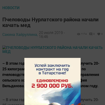
НОВОСТИ
Пчеловоды Нурлатского района начали
качать мед
20 июля 2019 -
Сакина Хайруллина,
1174
0
0
16:46
– В этом году планируем с каждого улья получить 20-
25 килограммов меда, – сказала инспектор по
пчеловодству и аквакультурам районного управления
сельского хозяйства и продовольствия Альфия
Вильданова. – Это чуть меньше, чем в прошлом году.
– В этом году планируем с каждого улья получить 20-