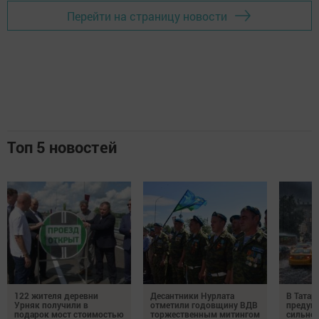
Перейти на страницу новости
Топ 5 новостей
122 жителя деревни
Десантники Нурлата
В Татар
Урняк получили в
отметили годовщину ВДВ
предуп
подарок мост стоимостью
торжественным митингом
сильно