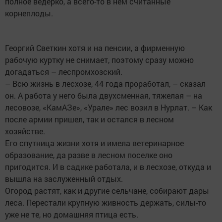
полное ведерко, а всего-то в нем считанные
корнеплоды.
Георгий Светкин хотя и на пенсии, а фирменную
рабочую куртку не снимает, поэтому сразу можно
догадаться – леспромхозский.
– Всю жизнь в лесхозе, 44 года проработал, – сказал
он. А работа у него была двухсменная, тяжелая – на
лесовозе, «КамАЗе», «Урале» лес возил в Нурлат. – Как
после армии пришел, так и остался в лесном
хозяйстве.
Его спутница жизни хотя и имела ветеринарное
образование, да разве в лесном поселке оно
пригодится. И в садике работала, и в лесхозе, откуда и
вышла на заслуженный отдых.
Огород растят, как и другие сельчане, собирают дары
леса. Перестали крупную живность держать, силы-то
уже не те, но домашняя птица есть.