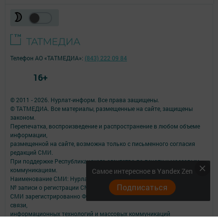
Телефон АО «ТАТМЕДИА»:
(843) 222 09 84
16+
© 2011 - 2026. Нурлат-⁠информ. Все права защищены.
© ТАТМЕДИА. Все материалы, размещенные на сайте, защищены
законом.
Перепечатка, воспроизведение и распространение в любом объеме
информации,
размещенной на сайте, возможна только с письменного согласия
редакций СМИ.
При поддержке Республиканского агентства по печати и массовым
коммуникациям.
Самое интересное в Yandex Zen
Наименование СМИ: Нурлат-⁠информ
Подписаться
№ записи о регистрации СМИ, дата: ЭЛ № ФС 77 -⁠ 73782 от 05.10.2018
СМИ зарегистрированно Федеральной службой по надзору в сфере
связи,
информационных технологий и массовых коммуникаций