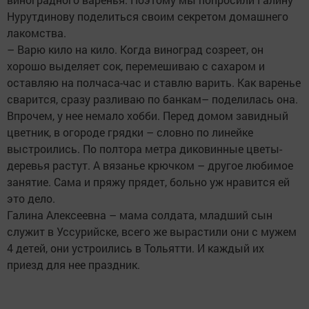
Нурутдинову поделиться своим секретом домашнего
лакомства.
– Варю кило на кило. Когда виноград созреет, он
хорошо выделяет сок, перемешиваю с сахаром и
оставляю на полчаса-час и ставлю варить. Как варенье
сварится, сразу разливаю по банкам– поделилась она.
Впрочем, у нее немало хобби. Перед домом завидный
цветник, в огороде грядки – словно по линейке
выстроились. По полтора метра диковинные цветы-
деревья растут. А вязанье крючком – другое любимое
занятие. Сама и пряжу прядет, больно уж нравится ей
это дело.
Галина Алексеевна – мама солдата, младший сын
служит в Уссурийске, всего же вырастили они с мужем
4 детей, они устроились в Тольятти. И каждый их
приезд для нее праздник.