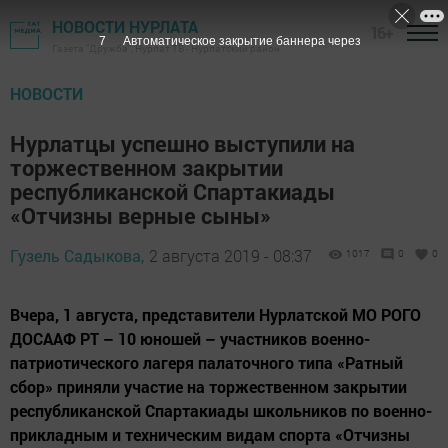
НОВОСТИ НУРЛАТА
16+
6
Автоматическое закрытие баннера через
Газета "Дружба", Нурлат ТВ - Нурлатский район
НОВОСТИ
Нурлатцы успешно выступили на
торжественном закрытии
республиканской Спартакиады
«Отчизны верные сыны»
Гузель Садыкова,
2 августа 2019 - 08:37
1017
0
0
Вчера, 1 августа, представители Нурлатской МО РОГО
ДОСААФ РТ – 10 юношей – участников военно-
патриотического лагеря палаточного типа «Ратный
сбор» приняли участие на торжественном закрытии
республиканской Спартакиады школьников по военно-
прикладным и техническим видам спорта «Отчизны