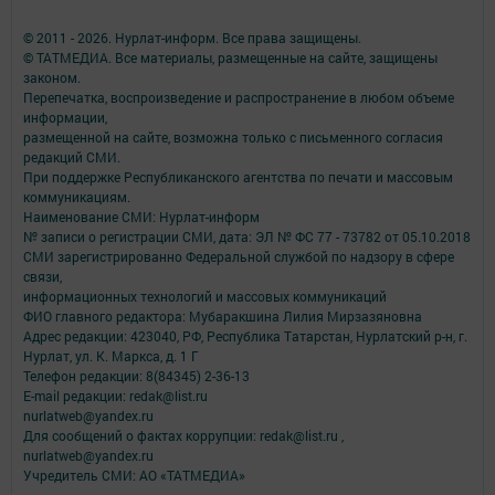
© 2011 - 2026. Нурлат-⁠информ. Все права защищены.
© ТАТМЕДИА. Все материалы, размещенные на сайте, защищены
законом.
Перепечатка, воспроизведение и распространение в любом объеме
информации,
размещенной на сайте, возможна только с письменного согласия
редакций СМИ.
При поддержке Республиканского агентства по печати и массовым
коммуникациям.
Наименование СМИ: Нурлат-⁠информ
№ записи о регистрации СМИ, дата: ЭЛ № ФС 77 -⁠ 73782 от 05.10.2018
СМИ зарегистрированно Федеральной службой по надзору в сфере
связи,
информационных технологий и массовых коммуникаций
ФИО главного редактора: Мубаракшина Лилия Мирзазяновна
Адрес редакции: 423040, РФ, Республика Татарстан, Нурлатский р-н, г.
Нурлат, ул. К. Маркса, д. 1 Г
Телефон редакции: 8(84345) 2-36-13
E-mail редакции: redak@list.ru
nurlatweb@yandex.ru
Для сообщений о фактах коррупции: redak@list.ru ,
nurlatweb@yandex.ru
Учредитель СМИ: АО «ТАТМЕДИА»