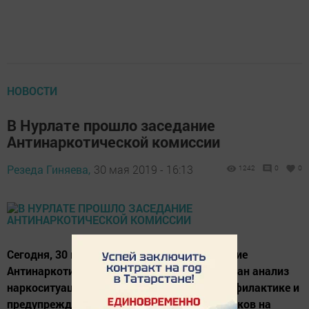
НОВОСТИ
В Нурлате прошло заседание
Антинаркотической комиссии
Резеда Гиняева,
30 мая 2019 - 16:13
1242
0
0
Сегодня, 30 мая, в Нурлате прошло заседание
Антинаркотической комиссии, где был сделан анализ
наркоситуации, меры принимаемые по профилактике и
предупреждению распространения наркотиков на