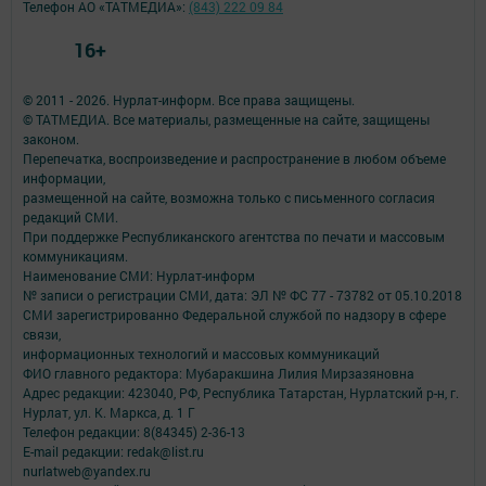
Телефон АО «ТАТМЕДИА»:
(843) 222 09 84
16+
© 2011 - 2026. Нурлат-⁠информ. Все права защищены.
© ТАТМЕДИА. Все материалы, размещенные на сайте, защищены
законом.
Перепечатка, воспроизведение и распространение в любом объеме
информации,
размещенной на сайте, возможна только с письменного согласия
редакций СМИ.
При поддержке Республиканского агентства по печати и массовым
коммуникациям.
Наименование СМИ: Нурлат-⁠информ
№ записи о регистрации СМИ, дата: ЭЛ № ФС 77 -⁠ 73782 от 05.10.2018
СМИ зарегистрированно Федеральной службой по надзору в сфере
связи,
информационных технологий и массовых коммуникаций
ФИО главного редактора: Мубаракшина Лилия Мирзазяновна
Адрес редакции: 423040, РФ, Республика Татарстан, Нурлатский р-н, г.
Нурлат, ул. К. Маркса, д. 1 Г
Телефон редакции: 8(84345) 2-36-13
E-mail редакции: redak@list.ru
nurlatweb@yandex.ru