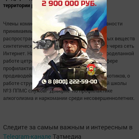
территории района.
Члены комиссии обсудили вопрос эффективности
принимаемых мер по продиводействию
распространения новых видов психоактивных веществ
синтетического происхождения, в том числе через сеть
Интернет. На заседании заслушан отчет о проделанной
работе цетральной районной больницей в сфере
профилактики наркотизации населения и
продиводействия незаконному обороту наркотиков, о
работе структурного подразделения средней школы
№3 ППМС службы "Доверие" по профилактике
алкоголизма и наркомании среди несовершеннолетних.
Следите за самым важным и интересным в
Telegram-канале
Татмедиа