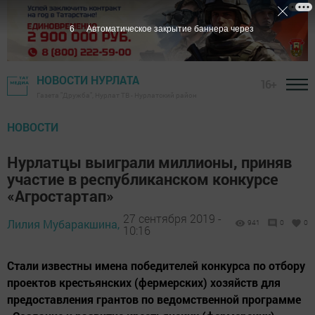
5
Автоматическое закрытие баннера через
НОВОСТИ НУРЛАТА
16+
Газета "Дружба", Нурлат ТВ - Нурлатский район
НОВОСТИ
Нурлатцы выиграли миллионы, приняв
участие в республиканском конкурсе
«Агростартап»
27 сентября 2019 -
Лилия Мубаракшина,
941
0
0
10:16
Стали известны имена победителей конкурса по отбору
проектов крестьянских (фермерских) хозяйств для
предоставления грантов по ведомственной программе