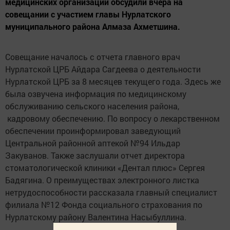
медицинских организаций обсудили вчера на
совещании с участием главы Нурлатского
муниципального района Алмаза Ахметшина.
Совещание началось с отчета главного врач
Нурлатской ЦРБ Айдара Сагдеева о деятельности
Нурлатской ЦРБ за 8 месяцев текущего года. Здесь же
была озвучена информация по медицинскому
обслуживанию сельского населения района,
кадровому обеспечению. По вопросу о лекарственном
обеспечении проинформировал заведующий
Центральной районной аптекой №94 Ильдар
Закуванов. Также заслушали отчет директора
стоматологической клиники «Дентал плюс» Сергея
Бадягина. О преимуществах электронного листка
нетрудоспособности рассказала главный специалист
филиала №12 Фонда социального страхования по
Нурлатскому району Валентина Насыбуллина.