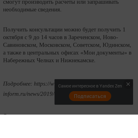
смогут производить расчеты или запрашивать
необходимые сведения.
Получить консультации можно будет получить 1
октября с 9 до 14 часов в Зареченском, Ново-
Савиновском, Московском, Советском, Юдинском,
а также в центральных офисах «Мои документы» в
Набережных Челнах и Нижнекамске.
Подробнее: https://www.tatar-
Самое интересное в Yandex Zen
inform.ru/news/2019/09/26/663683/
Подписаться
Следите за самым важным и интересным в
Telegram-канале
Татмедиа