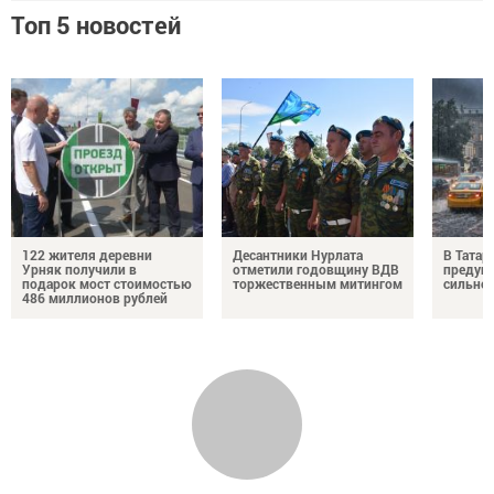
Топ 5 новостей
122 жителя деревни
Десантники Нурлата
В Татар
Урняк получили в
отметили годовщину ВДВ
предуп
подарок мост стоимостью
торжественным митингом
сильно
486 миллионов рублей