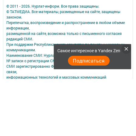
© 2011 - 2026. Нурлат-⁠информ. Все права защищены.
© ТАТМЕДИА. Все материалы, размещенные на сайте, защищены
законом.
Перепечатка, воспроизведение и распространение в любом объеме
информации,
размещенной на сайте, возможна только с письменного согласия
редакций СМИ.
При поддержке Республиканского агентства по печати и массовым
коммуникациям.
Самое интересное в Yandex Zen
Наименование СМИ: Нурлат-⁠информ
Подписаться
№ записи о регистрации СМИ, дата: ЭЛ № ФС 77 -⁠ 73782 от 05.10.2018
СМИ зарегистрированно Федеральной службой по надзору в сфере
связи,
информационных технологий и массовых коммуникаций
ФИО главного редактора: Мубаракшина Лилия Мирзазяновна
Адрес редакции: 423040, РФ, Республика Татарстан, Нурлатский р-н, г.
Нурлат, ул. К. Маркса, д. 1 Г
Телефон редакции: 8(84345) 2-36-13
E-mail редакции: redak@list.ru
nurlatweb@yandex.ru
Для сообщений о фактах коррупции: redak@list.ru ,
nurlatweb@yandex.ru
Учредитель СМИ: АО «ТАТМЕДИА»