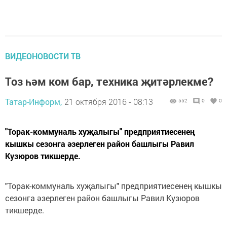
ВИДЕОНОВОСТИ ТВ
Тоз һәм ком бар, техника җитәрлекме?
Татар-Информ,
21 октября 2016 - 08:13
552
0
0
"Торак-коммуналь хуҗалыгы" предприятиесенең
кышкы сезонга әзерлеген район башлыгы Равил
Кузюров тикшерде.
"Торак-коммуналь хуҗалыгы" предприятиесенең кышкы
сезонга әзерлеген район башлыгы Равил Кузюров
тикшерде.