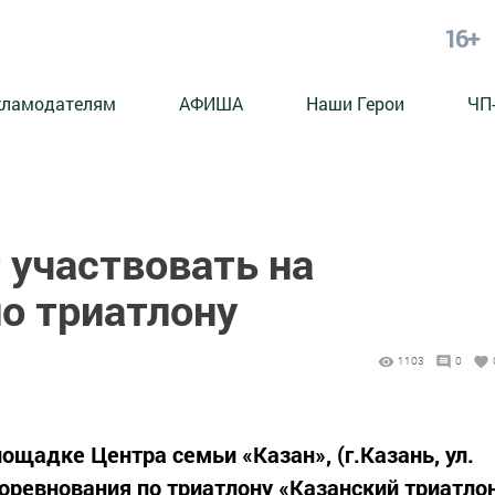
16+
кламодателям
АФИША
Наши Герои
ЧП
 участвовать на
о триатлону
1103
0
лощадке Центра семьи «Казан», (г.Казань, ул.
соревнования по триатлону «Казанский триатло