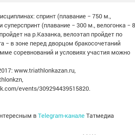
исциплинах: спринт (плавание − 750 м.,
) и суперспринт (плавание − 300 м., велогонка − 
я пройдет на р.Казанка, велоэтап пройдет по
га − в зоне перед дворцом бракосочетаний
мме соревнований и условиях участия можно
017: www.triathlonkazan.ru,
thlonkzn,
ok.com/events/309294439515820.
интересным в
Telegram-канале
Татмедиа