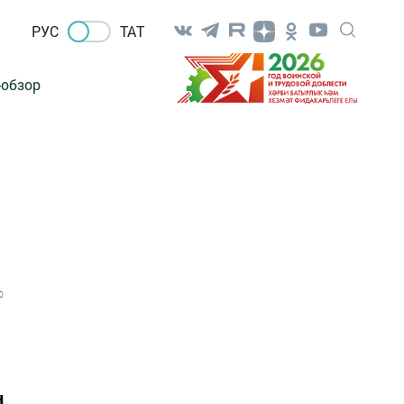
РУС
ТАТ
-обзор
0
н