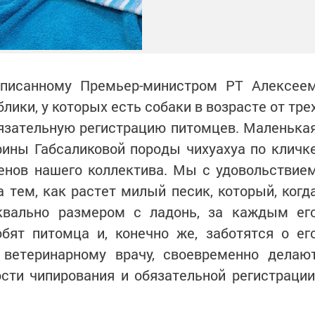
дписанному Премьер-министром РТ Алексее
ики, у которых есть собаки в возрасте от тре
язательную регистрацию питомцев. Маленька
рины Габсаликовой породы чихуахуа по кличк
енов нашего коллектива. Мы с удовольствие
 тем, как растет милый песик, который, когд
квально размером с ладонь, за каждым ег
бят питомца и, конечно же, заботятся о ег
к ветеринарному врачу, своевременно делаю
сти чипирования и обязательной регистрации