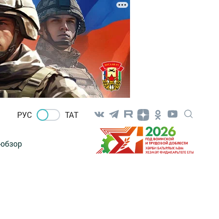
РУС
ТАТ
-обзор