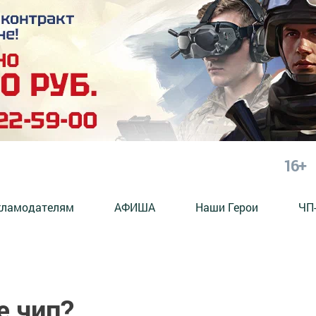
16+
кламодателям
АФИША
Наши Герои
ЧП
е чип?