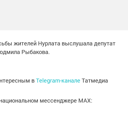
сьбы жителей Нурлата выслушала депутат
Людмила Рыбакова.
интересным в
Telegram-канале
Татмедиа
в национальном мессенджере MАХ: