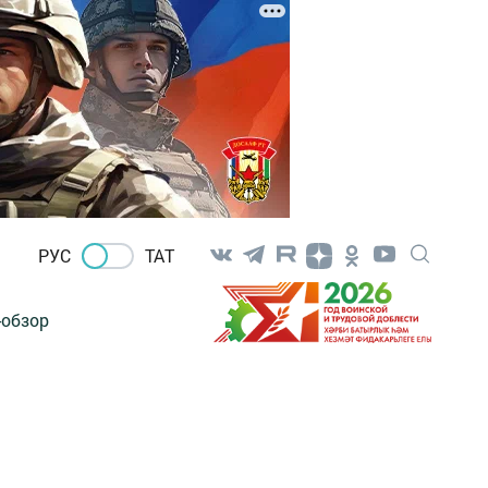
РУС
ТАТ
-обзор