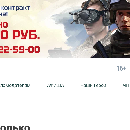
16+
кламодателям
АФИША
Наши Герои
ЧП
только