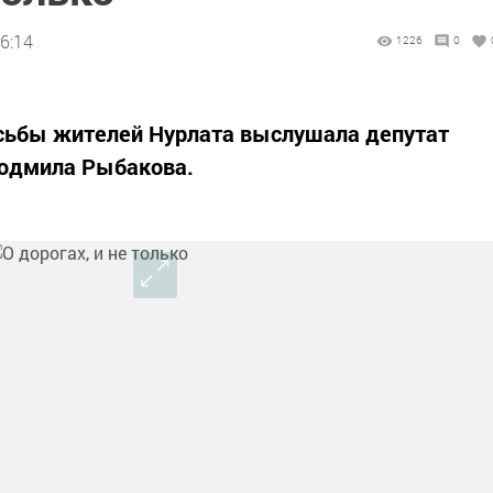
6:14
1226
0
сьбы жителей Нурлата выслушала депутат
Людмила Рыбакова.