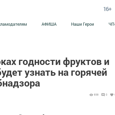
16+
кламодателям
АФИША
Наши Герои
ЧП
оках годности фруктов и
удет узнать на горячей
бнадзора
938
0