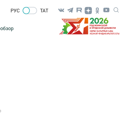
РУС
ТАТ
-обзор
0