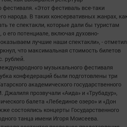
фестиваля. «Этот фестиваль все-таки
о народа. В таких консервативных жанрах, ка
ать те спектакли, которые дали бы туристам
 о его потенциале, включая духовно-
показываем лучшие наши спектакли», - отметил
ркнул, что максимальная стоимость билетов
. рублей.
 международного музыкального фестиваля
 Кубка конфедераций были подготовлены три
Татарского академического государственного
. Джалиля прозвучали «Аида» и «Трубадур»,
ческого балета «Лебединое озеро» и «Дон
акже состоялись концерты Государственного
дного танца имени Игоря Моисеева.
стиваля состоится последнее представление -