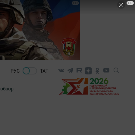
РУС
ТАТ
-обзор