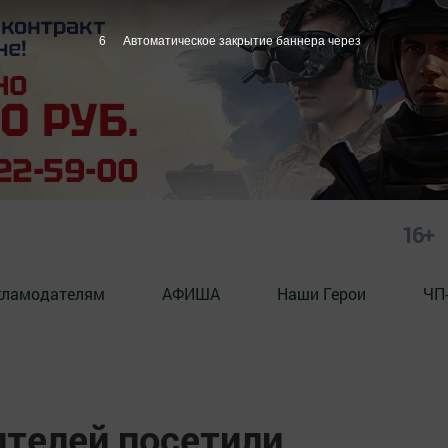
5
Автоматическое закрытие баннера через
16+
кламодателям
АФИША
Наши Герои
ЧП
ителей посетили