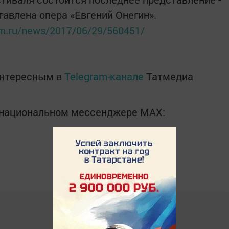
авлена опера «Евгений Онегин».
orm.ru/news/2017/06/29/560451/
интересным в
Telegram-канале
Татмедиа
в национальном мессенджере MАХ: