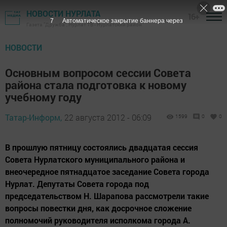
НОВОСТИ НУРЛАТА
16+
6
Автоматическое закрытие баннера через
Газета "Дружба", Нурлат ТВ - Нурлатский район
НОВОСТИ
Основным вопросом сессии Совета
района стала подготовка к новому
учебному году
Татар-Информ,
22 августа 2012 - 06:09
1599
0
0
В прошлую пятницу состоялись двадцатая сессия
Совета Нурлатского муниципального района и
внеочередное пятнадцатое заседание Совета города
Нурлат. Депутаты Совета города под
председательством Н. Шарапова рассмотрели такие
вопросы повестки дня, как досрочное сложение
полномочий руководителя исполкома города А.