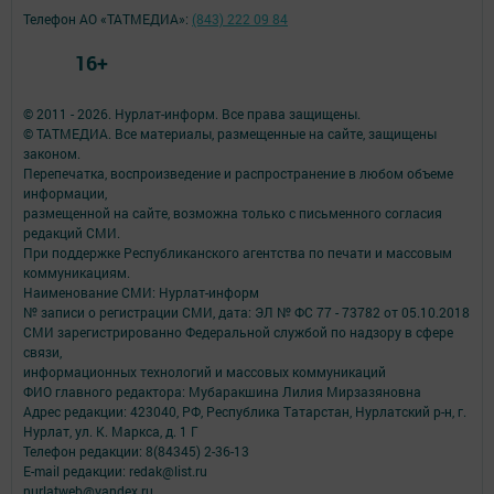
Телефон АО «ТАТМЕДИА»:
(843) 222 09 84
16+
© 2011 - 2026. Нурлат-⁠информ. Все права защищены.
© ТАТМЕДИА. Все материалы, размещенные на сайте, защищены
законом.
Перепечатка, воспроизведение и распространение в любом объеме
информации,
размещенной на сайте, возможна только с письменного согласия
редакций СМИ.
При поддержке Республиканского агентства по печати и массовым
коммуникациям.
Наименование СМИ: Нурлат-⁠информ
№ записи о регистрации СМИ, дата: ЭЛ № ФС 77 -⁠ 73782 от 05.10.2018
СМИ зарегистрированно Федеральной службой по надзору в сфере
связи,
информационных технологий и массовых коммуникаций
ФИО главного редактора: Мубаракшина Лилия Мирзазяновна
Адрес редакции: 423040, РФ, Республика Татарстан, Нурлатский р-н, г.
Нурлат, ул. К. Маркса, д. 1 Г
Телефон редакции: 8(84345) 2-36-13
E-mail редакции: redak@list.ru
nurlatweb@yandex.ru