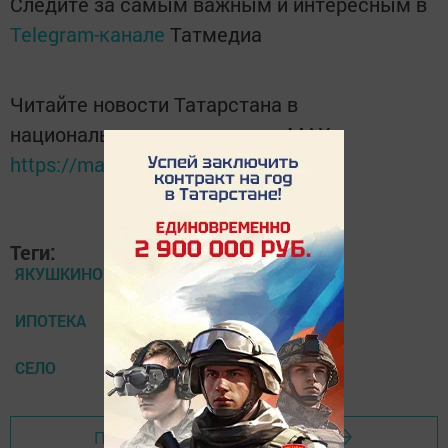
Следите за самым важным и интересным в
Telegram-канале
Татмедиа
Читайте новости Татарстана в
национальном мессенджере MАХ:
https://max.ru/tatmedia
Теги:
ЯКУШКИНО
ИПОТЕКА
СЕЛО
Перейти на страницу новости