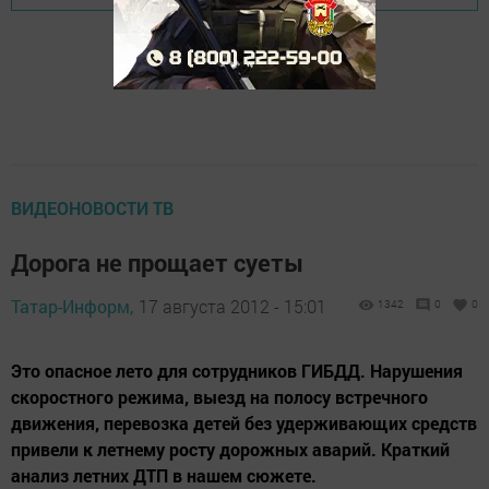
ВИДЕОНОВОСТИ ТВ
Дорога не прощает суеты
Татар-Информ,
17 августа 2012 - 15:01
1342
0
0
Это опасное лето для сотрудников ГИБДД. Нарушения
скоростного режима, выезд на полосу встречного
движения, перевозка детей без удерживающих средств
привели к летнему росту дорожных аварий. Краткий
анализ летних ДТП в нашем сюжете.