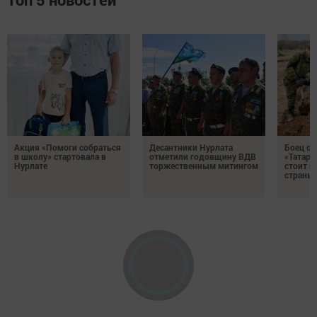
Акция «Помоги собраться
Десантники Нурлата
Боец с
в школу» стартовала в
отметили годовщину ВДВ
«Татари
Нурлате
торжественным митингом
стоит н
страны