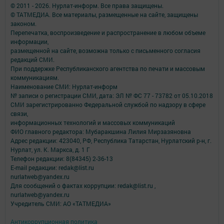
© 2011 - 2026. Нурлат-⁠информ. Все права защищены.
© ТАТМЕДИА. Все материалы, размещенные на сайте, защищены
законом.
Перепечатка, воспроизведение и распространение в любом объеме
информации,
размещенной на сайте, возможна только с письменного согласия
редакций СМИ.
При поддержке Республиканского агентства по печати и массовым
коммуникациям.
Наименование СМИ: Нурлат-⁠информ
№ записи о регистрации СМИ, дата: ЭЛ № ФС 77 -⁠ 73782 от 05.10.2018
СМИ зарегистрированно Федеральной службой по надзору в сфере
связи,
информационных технологий и массовых коммуникаций
ФИО главного редактора: Мубаракшина Лилия Мирзазяновна
Адрес редакции: 423040, РФ, Республика Татарстан, Нурлатский р-н, г.
Нурлат, ул. К. Маркса, д. 1 Г
Телефон редакции: 8(84345) 2-36-13
E-mail редакции: redak@list.ru
nurlatweb@yandex.ru
Для сообщений о фактах коррупции: redak@list.ru ,
nurlatweb@yandex.ru
Учредитель СМИ: АО «ТАТМЕДИА»
Антикоррупционная политика