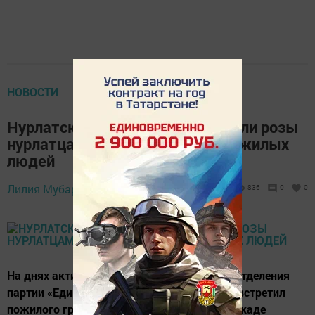
НОВОСТИ
Нурлатские единороссы подарили розы
нурлатцам в рамках Декады пожилых
людей
5 октября 2019 -
Лилия Мубаракшина,
836
0
0
16:10
На днях активисты Нурлатского местного отделения
партии «Единая Россия» провели акцию "Я встретил
пожилого гражданина", приуроченную к Декаде