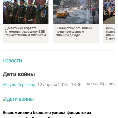
Десантники Нурлата
В Татарстане объявлено
День де
отметили годовщину ВДВ
предупреждение о
железн
торжественным митингом
сильном дожде
Ильин 
2 авгус
НОВОСТИ
Дети войны
Айгуль Сергеева,
12 апреля 2018 - 13:46
1652
0
0
Воспоминания бывшего узника фашистских