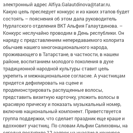
электронный адрес Alfiya.Galautdinova@tatar.ru.
Какую цель преследует конкурс и из каких этапов будет
состоять – пояснения об этом дала руководитель
Нурлатского отделения ВКТ Альфия Галаутдинова. –
Конкурс неслучайно проводим в День республики. Он
наряду с представлением непередаваемого колорита
обычаев нашего многонационального народа,
проживающего в Татарстане, в частности, в нашем
районе, воспитанием молодого поколения в духе
традиционной народной культуры ставит цель
укрепить и межнациональное согласие. А участницам
придется дефилировать на сцене и
продемонстрировать распущенные волосы,
представить визитную карточку, уложить волосы в
красивую прическу и показать музыкальный номер,
включив национальный компонент. Приветствуется
группа поддержки, что сделает праздник еще краше и
вдохновит участниц. По словам Альфии Салиховны, на
сегодня поступило 12 заявок на участие в конкурсе.