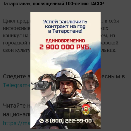
Татарстана», посвященный 100-летию ТАССР.
Цикл продлится до 14 декабря и включает в себя
интересные мероприятия. Во время осенних
каникул на уроках, организованных музеем, из
городской гимназии, школы №2 и Мамыковской
свои культурные знания обогатил 61 школьник.
Следите за самым важным и интересным в
Telegram-канале
Татмедиа
Читайте новости Татарстана в
национальном мессенджере MАХ:
https://max.ru/tatmedia