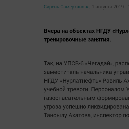
Сирень Самерханова,
1 августа 2019 - 
Вчера на объектах НГДУ «Нурл
тренировочные занятия.
Так, на УПСВ-6 «Чегадай», ра
заместитель начальника управ
НГДУ «Нурлатнефть» Равиль А
учебной тревоги. Персоналом
газоспасательным формирован
угроза успешно ликвидирована
Тансылу Ахатова, инспектор п