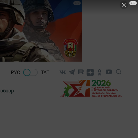
РУС
ТАТ
-обзор