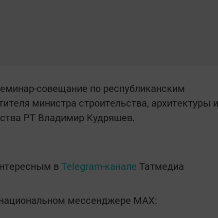
семинар-совещание по республиканским
ителя министра строительства, архитектуры 
ства РТ Владимир Кудряшев.
интересным в
Telegram-канале
Татмедиа
в национальном мессенджере MАХ: