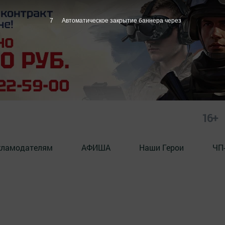
6
Автоматическое закрытие баннера через
16+
кламодателям
АФИША
Наши Герои
ЧП